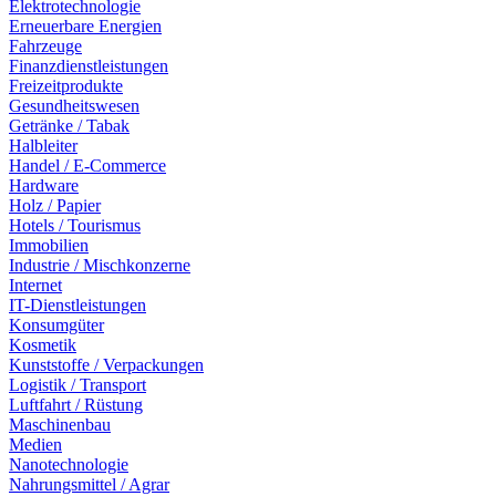
Elektrotechnologie
Erneuerbare Energien
Fahrzeuge
Finanzdienstleistungen
Freizeitprodukte
Gesundheitswesen
Getränke / Tabak
Halbleiter
Handel / E-Commerce
Hardware
Holz / Papier
Hotels / Tourismus
Immobilien
Industrie / Mischkonzerne
Internet
IT-Dienstleistungen
Konsumgüter
Kosmetik
Kunststoffe / Verpackungen
Logistik / Transport
Luftfahrt / Rüstung
Maschinenbau
Medien
Nanotechnologie
Nahrungsmittel / Agrar