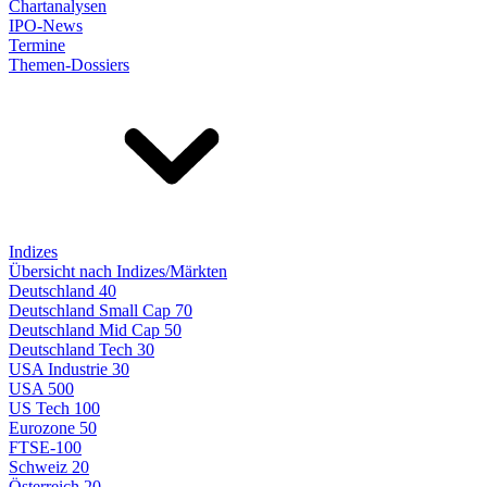
Chartanalysen
IPO-News
Termine
Themen-Dossiers
Indizes
Übersicht nach Indizes/Märkten
Deutschland 40
Deutschland Small Cap 70
Deutschland Mid Cap 50
Deutschland Tech 30
USA Industrie 30
USA 500
US Tech 100
Eurozone 50
FTSE-100
Schweiz 20
Österreich 20