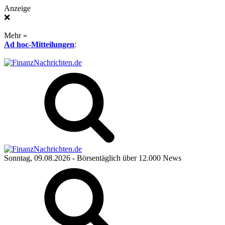
Anzeige
❌
Mehr »
Ad hoc-Mitteilungen
:
Sonntag, 09.08.2026
- Börsentäglich über 12.000 News