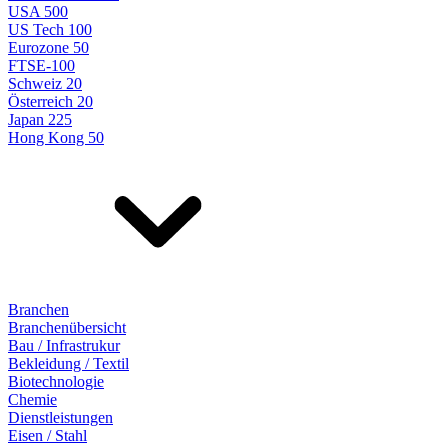
USA 500
US Tech 100
Eurozone 50
FTSE-100
Schweiz 20
Österreich 20
Japan 225
Hong Kong 50
Branchen
Branchenübersicht
Bau / Infrastrukur
Bekleidung / Textil
Biotechnologie
Chemie
Dienstleistungen
Eisen / Stahl