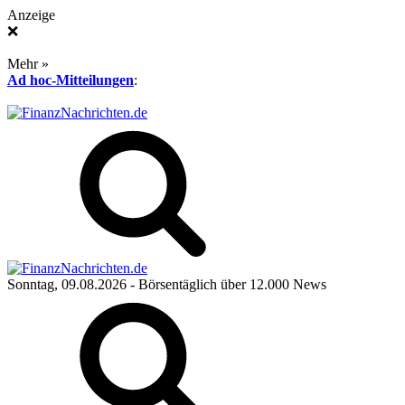
Anzeige
❌
Mehr »
Ad hoc-Mitteilungen
:
Sonntag, 09.08.2026
- Börsentäglich über 12.000 News