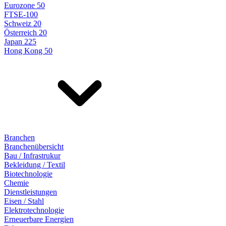
Eurozone 50
FTSE-100
Schweiz 20
Österreich 20
Japan 225
Hong Kong 50
Branchen
Branchenübersicht
Bau / Infrastrukur
Bekleidung / Textil
Biotechnologie
Chemie
Dienstleistungen
Eisen / Stahl
Elektrotechnologie
Erneuerbare Energien