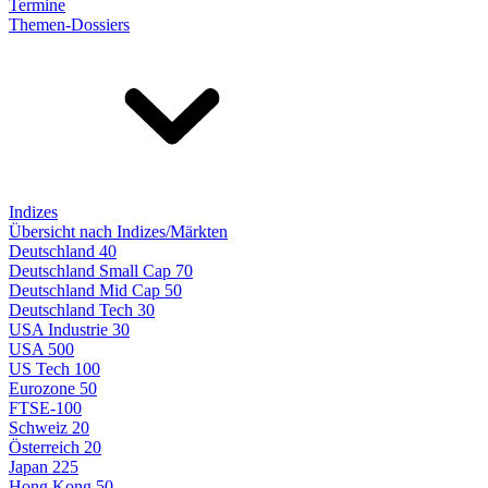
Termine
Themen-Dossiers
Indizes
Übersicht nach Indizes/Märkten
Deutschland 40
Deutschland Small Cap 70
Deutschland Mid Cap 50
Deutschland Tech 30
USA Industrie 30
USA 500
US Tech 100
Eurozone 50
FTSE-100
Schweiz 20
Österreich 20
Japan 225
Hong Kong 50