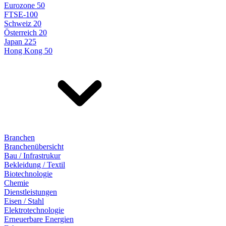
Eurozone 50
FTSE-100
Schweiz 20
Österreich 20
Japan 225
Hong Kong 50
Branchen
Branchenübersicht
Bau / Infrastrukur
Bekleidung / Textil
Biotechnologie
Chemie
Dienstleistungen
Eisen / Stahl
Elektrotechnologie
Erneuerbare Energien