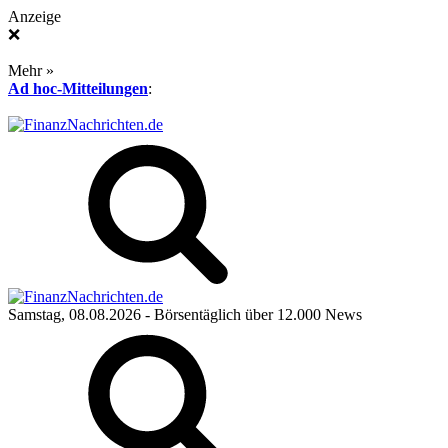
Anzeige
❌
Mehr »
Ad hoc-Mitteilungen
:
Samstag, 08.08.2026
- Börsentäglich über 12.000 News