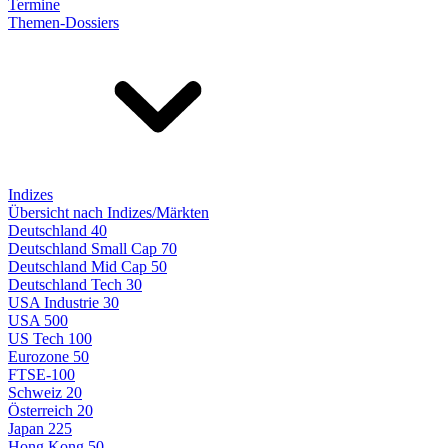
Termine
Themen-Dossiers
Indizes
Übersicht nach Indizes/Märkten
Deutschland 40
Deutschland Small Cap 70
Deutschland Mid Cap 50
Deutschland Tech 30
USA Industrie 30
USA 500
US Tech 100
Eurozone 50
FTSE-100
Schweiz 20
Österreich 20
Japan 225
Hong Kong 50