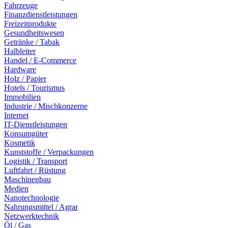
Fahrzeuge
Finanzdienstleistungen
Freizeitprodukte
Gesundheitswesen
Getränke / Tabak
Halbleiter
Handel / E-Commerce
Hardware
Holz / Papier
Hotels / Tourismus
Immobilien
Industrie / Mischkonzerne
Internet
IT-Dienstleistungen
Konsumgüter
Kosmetik
Kunststoffe / Verpackungen
Logistik / Transport
Luftfahrt / Rüstung
Maschinenbau
Medien
Nanotechnologie
Nahrungsmittel / Agrar
Netzwerktechnik
Öl / Gas