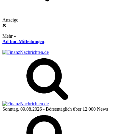
Anzeige
❌
Mehr »
Ad hoc-Mitteilungen
:
Sonntag, 09.08.2026
- Börsentäglich über 12.000 News