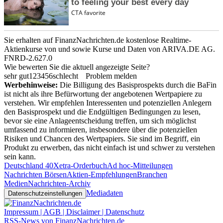
Sie erhalten auf FinanzNachrichten.de kostenlose Realtime-
Aktienkurse von
und
sowie Kurse und Daten von
ARIVA.DE AG
.
FNRD-2.627.0
Wie bewerten Sie die aktuell angezeigte Seite?
sehr gut
1
2
3
4
5
6
schlecht
Problem melden
Werbehinweise:
Die Billigung des Basisprospekts durch die BaFin
ist nicht als ihre Befürwortung der angebotenen Wertpapiere zu
verstehen. Wir empfehlen Interessenten und potenziellen Anlegern
den Basisprospekt und die Endgültigen Bedingungen zu lesen,
bevor sie eine Anlageentscheidung treffen, um sich möglichst
umfassend zu informieren, insbesondere über die potenziellen
Risiken und Chancen des Wertpapiers. Sie sind im Begriff, ein
Produkt zu erwerben, das nicht einfach ist und schwer zu verstehen
sein kann.
Deutschland 40
Xetra-Orderbuch
Ad hoc-Mitteilungen
Nachrichten Börsen
Aktien-Empfehlungen
Branchen
Medien
Nachrichten-Archiv
Mediadaten
Datenschutzeinstellungen
Impressum | AGB | Disclaimer | Datenschutz
RSS-News von FinanzNachrichten.de