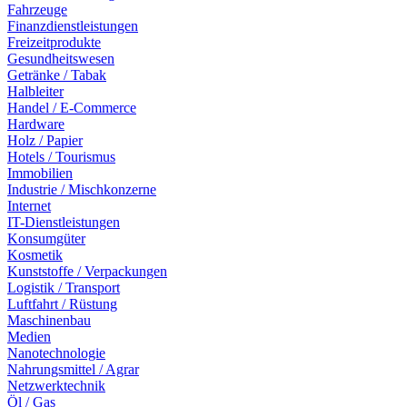
Fahrzeuge
Finanzdienstleistungen
Freizeitprodukte
Gesundheitswesen
Getränke / Tabak
Halbleiter
Handel / E-Commerce
Hardware
Holz / Papier
Hotels / Tourismus
Immobilien
Industrie / Mischkonzerne
Internet
IT-Dienstleistungen
Konsumgüter
Kosmetik
Kunststoffe / Verpackungen
Logistik / Transport
Luftfahrt / Rüstung
Maschinenbau
Medien
Nanotechnologie
Nahrungsmittel / Agrar
Netzwerktechnik
Öl / Gas