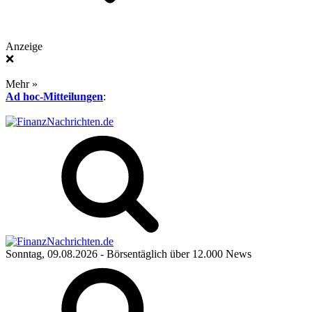
Anzeige
❌
Mehr »
Ad hoc-Mitteilungen
:
Sonntag, 09.08.2026
- Börsentäglich über 12.000 News