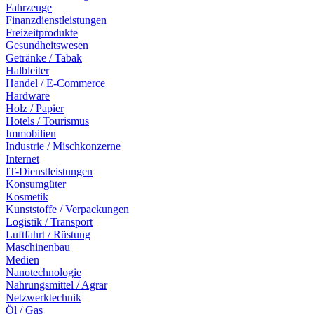
Fahrzeuge
Finanzdienstleistungen
Freizeitprodukte
Gesundheitswesen
Getränke / Tabak
Halbleiter
Handel / E-Commerce
Hardware
Holz / Papier
Hotels / Tourismus
Immobilien
Industrie / Mischkonzerne
Internet
IT-Dienstleistungen
Konsumgüter
Kosmetik
Kunststoffe / Verpackungen
Logistik / Transport
Luftfahrt / Rüstung
Maschinenbau
Medien
Nanotechnologie
Nahrungsmittel / Agrar
Netzwerktechnik
Öl / Gas