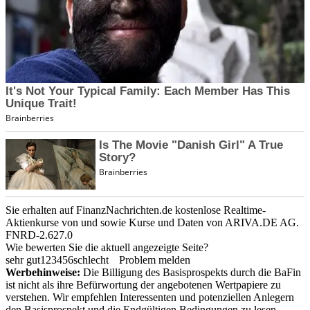
Sie erhalten auf FinanzNachrichten.de kostenlose Realtime-
Aktienkurse von
und
sowie Kurse und Daten von
ARIVA.DE AG
.
FNRD-2.627.0
Wie bewerten Sie die aktuell angezeigte Seite?
sehr gut
1
2
3
4
5
6
schlecht
Problem melden
Werbehinweise:
Die Billigung des Basisprospekts durch die BaFin
ist nicht als ihre Befürwortung der angebotenen Wertpapiere zu
verstehen. Wir empfehlen Interessenten und potenziellen Anlegern
den Basisprospekt und die Endgültigen Bedingungen zu lesen,