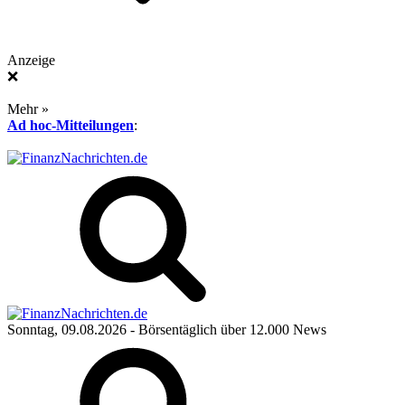
Anzeige
❌
Mehr »
Ad hoc-Mitteilungen
:
Sonntag, 09.08.2026
- Börsentäglich über 12.000 News