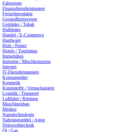
Fahrzeuge
Finanzdienstleistungen
Freizeitprodukte
Gesundheitswesen
Getränke / Tabak
Halbleiter
Handel / E-Commerce
Hardware
Holz / Papier
Hotels / Tourismus
Immobilien
Industrie / Mischkonzerne
Internet
IT-Dienstleistungen
Konsumgüter
Kosmetik
Kunststoffe / Verpackungen
Logistik / Transport
Luftfahrt / Rüstung
Maschinenbau
Medien
Nanotechnologie
Nahrungsmittel / Agrar
Netzwerktechnik
Öl / Gas