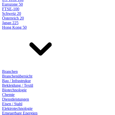
Eurozone 50
FTSE-100
Schweiz 20
Österreich 20
Japan 225
Hong Kong 50
Branchen
Branchenübersicht
Bau / Infrastrukur
Bekleidung / Textil
Biotechnologie
Chemie
Dienstleistungen
Eisen / Stahl
Elektrotechnologie
Erneuerbare Energien