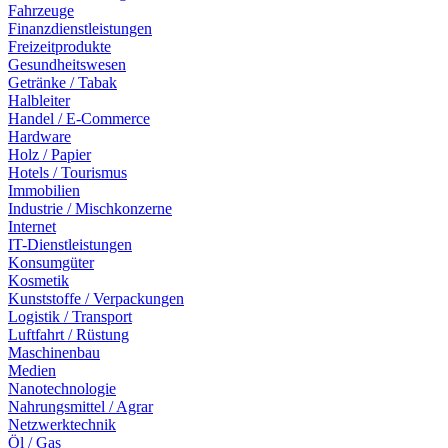
Fahrzeuge
Finanzdienstleistungen
Freizeitprodukte
Gesundheitswesen
Getränke / Tabak
Halbleiter
Handel / E-Commerce
Hardware
Holz / Papier
Hotels / Tourismus
Immobilien
Industrie / Mischkonzerne
Internet
IT-Dienstleistungen
Konsumgüter
Kosmetik
Kunststoffe / Verpackungen
Logistik / Transport
Luftfahrt / Rüstung
Maschinenbau
Medien
Nanotechnologie
Nahrungsmittel / Agrar
Netzwerktechnik
Öl / Gas