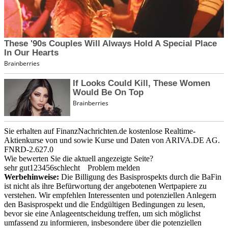
Sie erhalten auf FinanzNachrichten.de kostenlose Realtime-
Aktienkurse von
und
sowie Kurse und Daten von
ARIVA.DE AG
.
FNRD-2.627.0
Wie bewerten Sie die aktuell angezeigte Seite?
sehr gut
1
2
3
4
5
6
schlecht
Problem melden
Werbehinweise:
Die Billigung des Basisprospekts durch die BaFin
ist nicht als ihre Befürwortung der angebotenen Wertpapiere zu
verstehen. Wir empfehlen Interessenten und potenziellen Anlegern
den Basisprospekt und die Endgültigen Bedingungen zu lesen,
bevor sie eine Anlageentscheidung treffen, um sich möglichst
umfassend zu informieren, insbesondere über die potenziellen