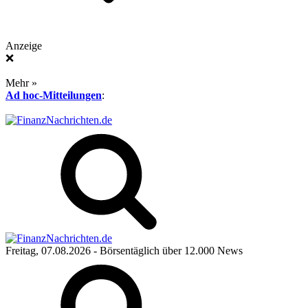
Anzeige
❌
Mehr »
Ad hoc-Mitteilungen
:
Freitag, 07.08.2026
- Börsentäglich über 12.000 News