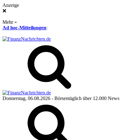
Anzeige
❌
Mehr »
Ad hoc-Mitteilungen
:
Donnerstag, 06.08.2026
- Börsentäglich über 12.000 News