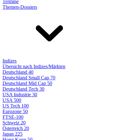
Termine
Themen-Dossiers
Indizes
Übersicht nach Indizes/Märkten
Deutschland 40
Deutschland Small Cap 70
Deutschland Mid Cap 50
Deutschland Tech 30
USA Industrie 30
USA 500
US Tech 100
Eurozone 50
FTSE-100
Schweiz 20
Österreich 20
Japan 225
Hong Kong 50