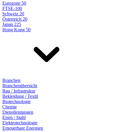
Eurozone 50
FTSE-100
Schweiz 20
Österreich 20
Japan 225
Hong Kong 50
Branchen
Branchenübersicht
Bau / Infrastrukur
Bekleidung / Textil
Biotechnologie
Chemie
Dienstleistungen
Eisen / Stahl
Elektrotechnologie
Erneuerbare Energien