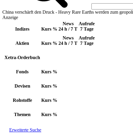
China verschärft den Druck - Heavy Rare Earths werden zum geopoli
Anzeige
News
Aufrufe
Indizes
Kurs
%
24 h / 7 T
7 Tage
News
Aufrufe
Aktien
Kurs
%
24 h / 7 T
7 Tage
Xetra-Orderbuch
Fonds
Kurs
%
Devisen
Kurs
%
Rohstoffe
Kurs
%
Themen
Kurs
%
Erweiterte Suche