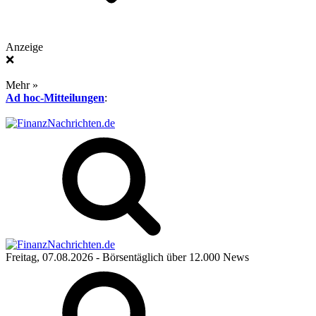
Anzeige
❌
Mehr »
Ad hoc-Mitteilungen
:
Freitag, 07.08.2026
- Börsentäglich über 12.000 News