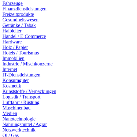
Fahrzeuge
Finanzdienstleistungen
Freizeitprodukte
Gesundheitswesen
Getränke / Tabak
Halbleiter
Handel / E-Commerce
Hardware
Holz / Papier
Hotels / Tourismus
Immobilien
Industrie / Mischkonzerne
Internet
IT-Dienstleistungen
Konsumgüter
Kosmetik
Kunststoffe / Verpackungen
Logistik / Transport
Luftfahrt / Rüstung
Maschinenbau
Medien
Nanotechnologie
Nahrungsmittel / Agrar
Netzwerktechnik
Öl / Gas