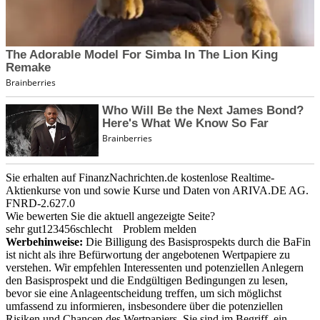
Sie erhalten auf FinanzNachrichten.de kostenlose Realtime-
Aktienkurse von
und
sowie Kurse und Daten von
ARIVA.DE AG
.
FNRD-2.627.0
Wie bewerten Sie die aktuell angezeigte Seite?
sehr gut
1
2
3
4
5
6
schlecht
Problem melden
Werbehinweise:
Die Billigung des Basisprospekts durch die BaFin
ist nicht als ihre Befürwortung der angebotenen Wertpapiere zu
verstehen. Wir empfehlen Interessenten und potenziellen Anlegern
den Basisprospekt und die Endgültigen Bedingungen zu lesen,
bevor sie eine Anlageentscheidung treffen, um sich möglichst
umfassend zu informieren, insbesondere über die potenziellen
Risiken und Chancen des Wertpapiers. Sie sind im Begriff, ein