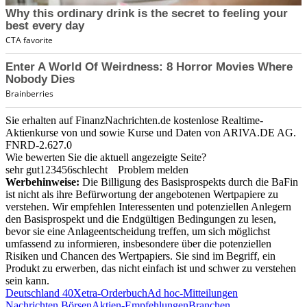
Sie erhalten auf FinanzNachrichten.de kostenlose Realtime-
Aktienkurse von
und
sowie Kurse und Daten von
ARIVA.DE AG
.
FNRD-2.627.0
Wie bewerten Sie die aktuell angezeigte Seite?
sehr gut
1
2
3
4
5
6
schlecht
Problem melden
Werbehinweise:
Die Billigung des Basisprospekts durch die BaFin
ist nicht als ihre Befürwortung der angebotenen Wertpapiere zu
verstehen. Wir empfehlen Interessenten und potenziellen Anlegern
den Basisprospekt und die Endgültigen Bedingungen zu lesen,
bevor sie eine Anlageentscheidung treffen, um sich möglichst
umfassend zu informieren, insbesondere über die potenziellen
Risiken und Chancen des Wertpapiers. Sie sind im Begriff, ein
Produkt zu erwerben, das nicht einfach ist und schwer zu verstehen
sein kann.
Deutschland 40
Xetra-Orderbuch
Ad hoc-Mitteilungen
Nachrichten Börsen
Aktien-Empfehlungen
Branchen