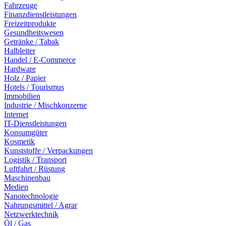
Fahrzeuge
Finanzdienstleistungen
Freizeitprodukte
Gesundheitswesen
Getränke / Tabak
Halbleiter
Handel / E-Commerce
Hardware
Holz / Papier
Hotels / Tourismus
Immobilien
Industrie / Mischkonzerne
Internet
IT-Dienstleistungen
Konsumgüter
Kosmetik
Kunststoffe / Verpackungen
Logistik / Transport
Luftfahrt / Rüstung
Maschinenbau
Medien
Nanotechnologie
Nahrungsmittel / Agrar
Netzwerktechnik
Öl / Gas