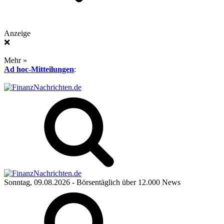
Anzeige
❌
Mehr »
Ad hoc-Mitteilungen
:
Sonntag, 09.08.2026
- Börsentäglich über 12.000 News