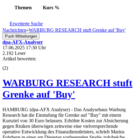
Themen
Kurs
%
Erweiterte Suche
Nachrichten
»
WARBURG RESEARCH stuft Grenke auf 'Buy'
Push Mitteilungen
dpa-AFX-Analyser
17.06.2025 17:30 Uhr
2.192 Leser
Artikel bewerten:
(
2
)
WARBURG RESEARCH stuft
Grenke auf 'Buy'
HAMBURG (dpa-AFX Analyser) - Das Analysehaus Warburg
Research hat die Einstufung für Grenke auf "Buy" mit einem
Kursziel von 30 Euro belassen. Erhöhte Kosten zur Absicherung
gegen Risiken überwögen zeitweise eine vielversprechende
operative Entwicklung des Finanzdienstleisters, schrieb Marius
Fuhrberg in einer am Dienstag vorliegenden Studie./rob/bek/he