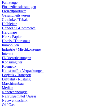
Fahrzeuge
Finanzdienstleistungen
Freizeitprodukte
Gesundheitswesen
Getränke / Tabak
Halbleiter
Handel / E-Commerce
Hardware
Holz / Papier
Hotels / Tourismus
Immobilien
Industrie / Mischkonzerne
Internet
IT-Dienstleistungen
Konsumgüter
Kosmetik
Kunststoffe / Verpackungen
Logistik / Transport
Luftfahrt / Rüstung
Maschinenbau
Medien
Nanotechnologie
Nahrungsmittel / Agrar
Netzwerktechnik
Öl / Gas