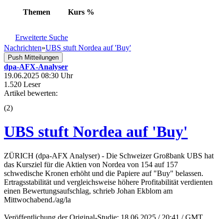
Themen
Kurs
%
Erweiterte Suche
Nachrichten
»
UBS stuft Nordea auf 'Buy'
Push Mitteilungen
dpa-AFX-Analyser
19.06.2025 08:30 Uhr
1.520 Leser
Artikel bewerten:
(
2
)
UBS stuft Nordea auf 'Buy'
ZÜRICH (dpa-AFX Analyser) - Die Schweizer Großbank UBS hat
das Kursziel für die Aktien von Nordea von 154 auf 157
schwedische Kronen erhöht und die Papiere auf "Buy" belassen.
Ertragsstabilität und vergleichsweise höhere Profitabilität verdienten
einen Bewertungsaufschlag, schrieb Johan Ekblom am
Mittwochabend./ag/la
Veröffentlichung der Original-Studie: 18.06.2025 / 20:41 / GMT