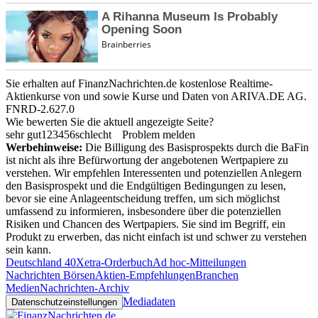
Sie erhalten auf FinanzNachrichten.de kostenlose Realtime-
Aktienkurse von
und
sowie Kurse und Daten von
ARIVA.DE AG
.
FNRD-2.627.0
Wie bewerten Sie die aktuell angezeigte Seite?
sehr gut
1
2
3
4
5
6
schlecht
Problem melden
Werbehinweise:
Die Billigung des Basisprospekts durch die BaFin
ist nicht als ihre Befürwortung der angebotenen Wertpapiere zu
verstehen. Wir empfehlen Interessenten und potenziellen Anlegern
den Basisprospekt und die Endgültigen Bedingungen zu lesen,
bevor sie eine Anlageentscheidung treffen, um sich möglichst
umfassend zu informieren, insbesondere über die potenziellen
Risiken und Chancen des Wertpapiers. Sie sind im Begriff, ein
Produkt zu erwerben, das nicht einfach ist und schwer zu verstehen
sein kann.
Deutschland 40
Xetra-Orderbuch
Ad hoc-Mitteilungen
Nachrichten Börsen
Aktien-Empfehlungen
Branchen
Medien
Nachrichten-Archiv
Mediadaten
Datenschutzeinstellungen