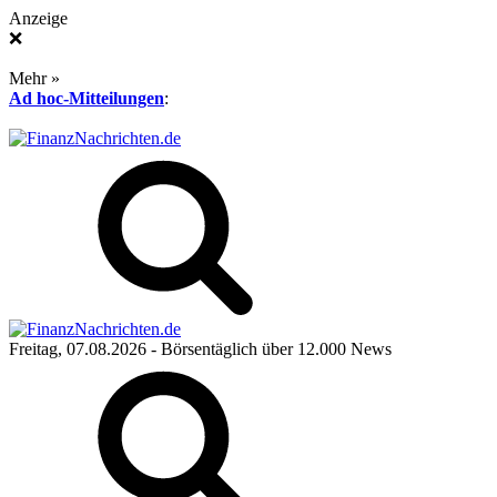
Anzeige
❌
Mehr »
Ad hoc-Mitteilungen
:
Freitag, 07.08.2026
- Börsentäglich über 12.000 News