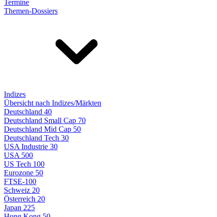
Termine
Themen-Dossiers
Indizes
Übersicht nach Indizes/Märkten
Deutschland 40
Deutschland Small Cap 70
Deutschland Mid Cap 50
Deutschland Tech 30
USA Industrie 30
USA 500
US Tech 100
Eurozone 50
FTSE-100
Schweiz 20
Österreich 20
Japan 225
Hong Kong 50