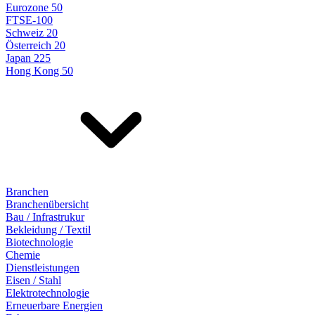
Eurozone 50
FTSE-100
Schweiz 20
Österreich 20
Japan 225
Hong Kong 50
Branchen
Branchenübersicht
Bau / Infrastrukur
Bekleidung / Textil
Biotechnologie
Chemie
Dienstleistungen
Eisen / Stahl
Elektrotechnologie
Erneuerbare Energien