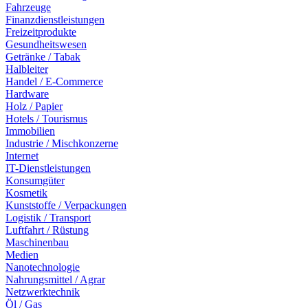
Fahrzeuge
Finanzdienstleistungen
Freizeitprodukte
Gesundheitswesen
Getränke / Tabak
Halbleiter
Handel / E-Commerce
Hardware
Holz / Papier
Hotels / Tourismus
Immobilien
Industrie / Mischkonzerne
Internet
IT-Dienstleistungen
Konsumgüter
Kosmetik
Kunststoffe / Verpackungen
Logistik / Transport
Luftfahrt / Rüstung
Maschinenbau
Medien
Nanotechnologie
Nahrungsmittel / Agrar
Netzwerktechnik
Öl / Gas