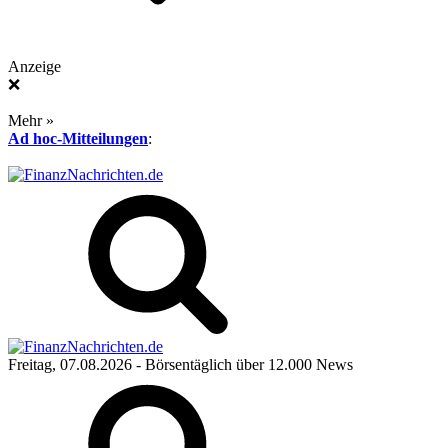
Anzeige
❌
Mehr »
Ad hoc-Mitteilungen
:
Freitag, 07.08.2026
- Börsentäglich über 12.000 News