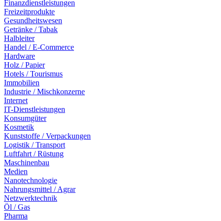
Finanzdienstleistungen
Freizeitprodukte
Gesundheitswesen
Getränke / Tabak
Halbleiter
Handel / E-Commerce
Hardware
Holz / Papier
Hotels / Tourismus
Immobilien
Industrie / Mischkonzerne
Internet
IT-Dienstleistungen
Konsumgüter
Kosmetik
Kunststoffe / Verpackungen
Logistik / Transport
Luftfahrt / Rüstung
Maschinenbau
Medien
Nanotechnologie
Nahrungsmittel / Agrar
Netzwerktechnik
Öl / Gas
Pharma