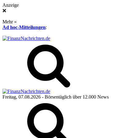
Anzeige
❌
Mehr »
Ad hoc-Mitteilungen
:
Freitag, 07.08.2026
- Börsentäglich über 12.000 News