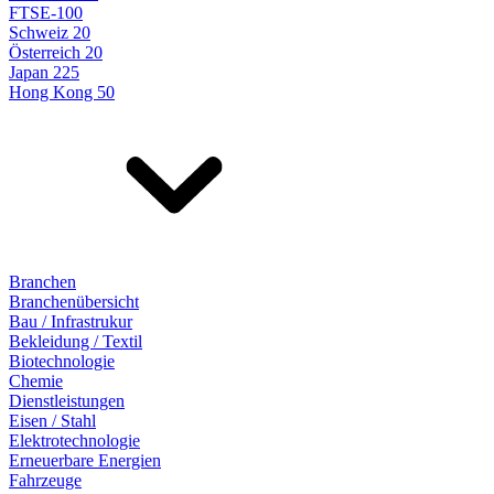
FTSE-100
Schweiz 20
Österreich 20
Japan 225
Hong Kong 50
Branchen
Branchenübersicht
Bau / Infrastrukur
Bekleidung / Textil
Biotechnologie
Chemie
Dienstleistungen
Eisen / Stahl
Elektrotechnologie
Erneuerbare Energien
Fahrzeuge