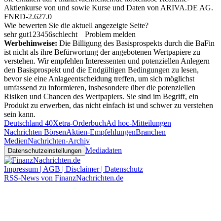
Aktienkurse von
und
sowie Kurse und Daten von
ARIVA.DE AG
.
FNRD-2.627.0
Wie bewerten Sie die aktuell angezeigte Seite?
sehr gut
1
2
3
4
5
6
schlecht
Problem melden
Werbehinweise:
Die Billigung des Basisprospekts durch die BaFin
ist nicht als ihre Befürwortung der angebotenen Wertpapiere zu
verstehen. Wir empfehlen Interessenten und potenziellen Anlegern
den Basisprospekt und die Endgültigen Bedingungen zu lesen,
bevor sie eine Anlageentscheidung treffen, um sich möglichst
umfassend zu informieren, insbesondere über die potenziellen
Risiken und Chancen des Wertpapiers. Sie sind im Begriff, ein
Produkt zu erwerben, das nicht einfach ist und schwer zu verstehen
sein kann.
Deutschland 40
Xetra-Orderbuch
Ad hoc-Mitteilungen
Nachrichten Börsen
Aktien-Empfehlungen
Branchen
Medien
Nachrichten-Archiv
Mediadaten
Datenschutzeinstellungen
Impressum | AGB | Disclaimer | Datenschutz
RSS-News von FinanzNachrichten.de