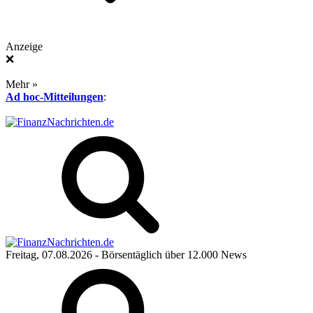
Anzeige
❌
Mehr »
Ad hoc-Mitteilungen
:
Freitag, 07.08.2026
- Börsentäglich über 12.000 News