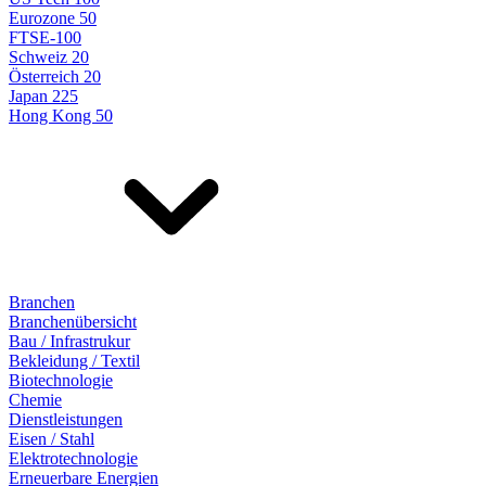
Eurozone 50
FTSE-100
Schweiz 20
Österreich 20
Japan 225
Hong Kong 50
Branchen
Branchenübersicht
Bau / Infrastrukur
Bekleidung / Textil
Biotechnologie
Chemie
Dienstleistungen
Eisen / Stahl
Elektrotechnologie
Erneuerbare Energien