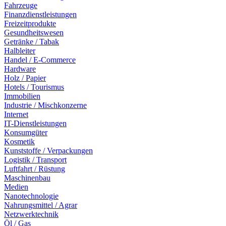
Fahrzeuge
Finanzdienstleistungen
Freizeitprodukte
Gesundheitswesen
Getränke / Tabak
Halbleiter
Handel / E-Commerce
Hardware
Holz / Papier
Hotels / Tourismus
Immobilien
Industrie / Mischkonzerne
Internet
IT-Dienstleistungen
Konsumgüter
Kosmetik
Kunststoffe / Verpackungen
Logistik / Transport
Luftfahrt / Rüstung
Maschinenbau
Medien
Nanotechnologie
Nahrungsmittel / Agrar
Netzwerktechnik
Öl / Gas