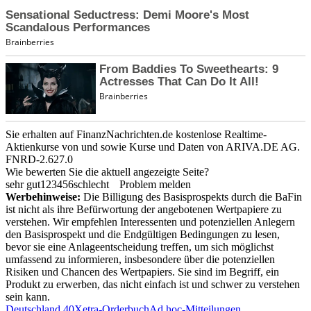
Sie erhalten auf FinanzNachrichten.de kostenlose Realtime-
Aktienkurse von
und
sowie Kurse und Daten von
ARIVA.DE AG
.
FNRD-2.627.0
Wie bewerten Sie die aktuell angezeigte Seite?
sehr gut
1
2
3
4
5
6
schlecht
Problem melden
Werbehinweise:
Die Billigung des Basisprospekts durch die BaFin
ist nicht als ihre Befürwortung der angebotenen Wertpapiere zu
verstehen. Wir empfehlen Interessenten und potenziellen Anlegern
den Basisprospekt und die Endgültigen Bedingungen zu lesen,
bevor sie eine Anlageentscheidung treffen, um sich möglichst
umfassend zu informieren, insbesondere über die potenziellen
Risiken und Chancen des Wertpapiers. Sie sind im Begriff, ein
Produkt zu erwerben, das nicht einfach ist und schwer zu verstehen
sein kann.
Deutschland 40
Xetra-Orderbuch
Ad hoc-Mitteilungen