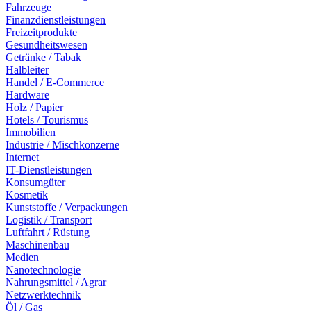
Fahrzeuge
Finanzdienstleistungen
Freizeitprodukte
Gesundheitswesen
Getränke / Tabak
Halbleiter
Handel / E-Commerce
Hardware
Holz / Papier
Hotels / Tourismus
Immobilien
Industrie / Mischkonzerne
Internet
IT-Dienstleistungen
Konsumgüter
Kosmetik
Kunststoffe / Verpackungen
Logistik / Transport
Luftfahrt / Rüstung
Maschinenbau
Medien
Nanotechnologie
Nahrungsmittel / Agrar
Netzwerktechnik
Öl / Gas