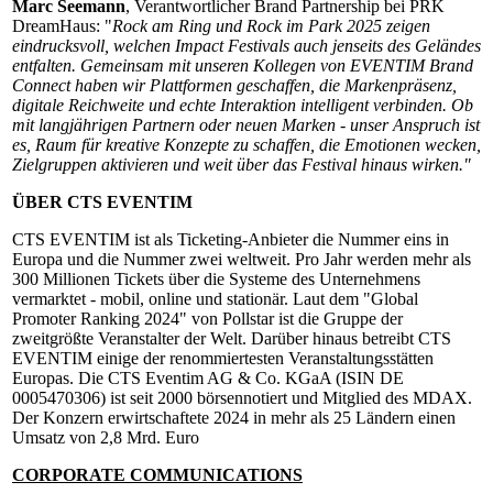
Marc Seemann
, Verantwortlicher Brand Partnership bei PRK
DreamHaus: "
Rock am Ring und Rock im Park 2025 zeigen
eindrucksvoll, welchen Impact Festivals auch jenseits des Geländes
entfalten. Gemeinsam mit unseren Kollegen von EVENTIM Brand
Connect haben wir Plattformen geschaffen, die Markenpräsenz,
digitale Reichweite und echte Interaktion intelligent verbinden. Ob
mit langjährigen Partnern oder neuen Marken - unser Anspruch ist
es, Raum für kreative Konzepte zu schaffen, die Emotionen wecken,
Zielgruppen aktivieren und weit über das Festival hinaus wirken."
ÜBER CTS EVENTIM
CTS EVENTIM ist als Ticketing-Anbieter die Nummer eins in
Europa und die Nummer zwei weltweit. Pro Jahr werden mehr als
300 Millionen Tickets über die Systeme des Unternehmens
vermarktet - mobil, online und stationär. Laut dem "Global
Promoter Ranking 2024" von Pollstar ist die Gruppe der
zweitgrößte Veranstalter der Welt. Darüber hinaus betreibt CTS
EVENTIM einige der renommiertesten Veranstaltungsstätten
Europas. Die CTS Eventim AG & Co. KGaA (ISIN DE
0005470306) ist seit 2000 börsennotiert und Mitglied des MDAX.
Der Konzern erwirtschaftete 2024 in mehr als 25 Ländern einen
Umsatz von 2,8 Mrd. Euro
CORPORATE COMMUNICATIONS