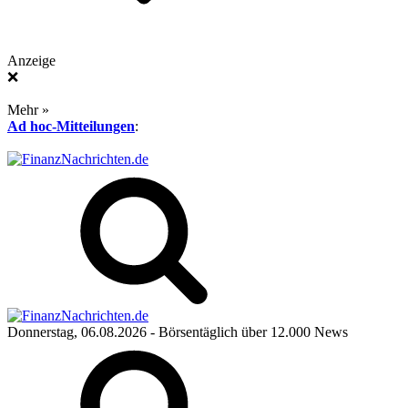
Anzeige
❌
Mehr »
Ad hoc-Mitteilungen
:
Donnerstag, 06.08.2026
- Börsentäglich über 12.000 News