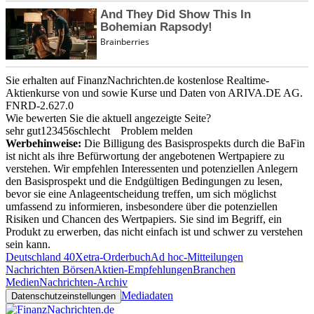
Sie erhalten auf FinanzNachrichten.de kostenlose Realtime-
Aktienkurse von
und
sowie Kurse und Daten von
ARIVA.DE AG
.
FNRD-2.627.0
Wie bewerten Sie die aktuell angezeigte Seite?
sehr gut
1
2
3
4
5
6
schlecht
Problem melden
Werbehinweise:
Die Billigung des Basisprospekts durch die BaFin
ist nicht als ihre Befürwortung der angebotenen Wertpapiere zu
verstehen. Wir empfehlen Interessenten und potenziellen Anlegern
den Basisprospekt und die Endgültigen Bedingungen zu lesen,
bevor sie eine Anlageentscheidung treffen, um sich möglichst
umfassend zu informieren, insbesondere über die potenziellen
Risiken und Chancen des Wertpapiers. Sie sind im Begriff, ein
Produkt zu erwerben, das nicht einfach ist und schwer zu verstehen
sein kann.
Deutschland 40
Xetra-Orderbuch
Ad hoc-Mitteilungen
Nachrichten Börsen
Aktien-Empfehlungen
Branchen
Medien
Nachrichten-Archiv
Mediadaten
Datenschutzeinstellungen