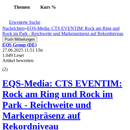
Themen
Kurs
%
Erweiterte Suche
Nachrichten
»
EQS-Media: CTS EVENTIM: Rock am Ring und
Rock im Park - Reichweite und Markenpräsenz auf Rekordniveau
Push Mitteilungen
EQS Group (DE)
27.06.2025 11:51 Uhr
1.049 Leser
Artikel bewerten:
(
2
)
EQS-Media: CTS EVENTIM:
Rock am Ring und Rock im
Park - Reichweite und
Markenpräsenz auf
Rekordniveau