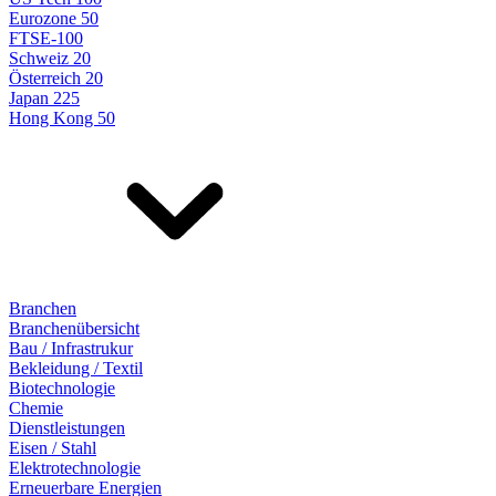
Eurozone 50
FTSE-100
Schweiz 20
Österreich 20
Japan 225
Hong Kong 50
Branchen
Branchenübersicht
Bau / Infrastrukur
Bekleidung / Textil
Biotechnologie
Chemie
Dienstleistungen
Eisen / Stahl
Elektrotechnologie
Erneuerbare Energien