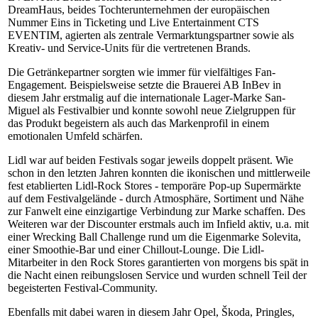
DreamHaus, beides Tochterunternehmen der europäischen
Nummer Eins in Ticketing und Live Entertainment CTS
EVENTIM, agierten als zentrale Vermarktungspartner sowie als
Kreativ- und Service-Units für die vertretenen Brands.
Die Getränkepartner sorgten wie immer für vielfältiges Fan-
Engagement. Beispielsweise setzte die Brauerei AB InBev in
diesem Jahr erstmalig auf die internationale Lager-Marke San-
Miguel als Festivalbier und konnte sowohl neue Zielgruppen für
das Produkt begeistern als auch das Markenprofil in einem
emotionalen Umfeld schärfen.
Lidl war auf beiden Festivals sogar jeweils doppelt präsent. Wie
schon in den letzten Jahren konnten die ikonischen und mittlerweile
fest etablierten Lidl-Rock Stores - temporäre Pop-up Supermärkte
auf dem Festivalgelände - durch Atmosphäre, Sortiment und Nähe
zur Fanwelt eine einzigartige Verbindung zur Marke schaffen. Des
Weiteren war der Discounter erstmals auch im Infield aktiv, u.a. mit
einer Wrecking Ball Challenge rund um die Eigenmarke Solevita,
einer Smoothie-Bar und einer Chillout-Lounge. Die Lidl-
Mitarbeiter in den Rock Stores garantierten von morgens bis spät in
die Nacht einen reibungslosen Service und wurden schnell Teil der
begeisterten Festival-Community.
Ebenfalls mit dabei waren in diesem Jahr Opel, Škoda, Pringles,