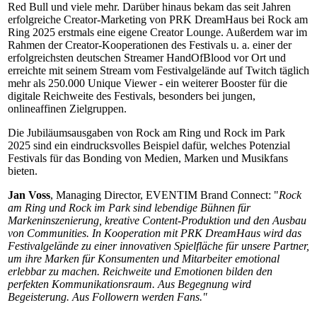
Red Bull und viele mehr. Darüber hinaus bekam das seit Jahren
erfolgreiche Creator-Marketing von PRK DreamHaus bei Rock am
Ring 2025 erstmals eine eigene Creator Lounge. Außerdem war im
Rahmen der Creator-Kooperationen des Festivals u. a. einer der
erfolgreichsten deutschen Streamer HandOfBlood vor Ort und
erreichte mit seinem Stream vom Festivalgelände auf Twitch täglich
mehr als 250.000 Unique Viewer - ein weiterer Booster für die
digitale Reichweite des Festivals, besonders bei jungen,
onlineaffinen Zielgruppen.
Die Jubiläumsausgaben von Rock am Ring und Rock im Park
2025 sind ein eindrucksvolles Beispiel dafür, welches Potenzial
Festivals für das Bonding von Medien, Marken und Musikfans
bieten.
Jan Voss
, Managing Director, EVENTIM Brand Connect: "
Rock
am Ring und Rock im Park sind lebendige Bühnen für
Markeninszenierung, kreative Content-Produktion und den Ausbau
von Communities. In Kooperation mit PRK DreamHaus wird das
Festivalgelände zu einer innovativen Spielfläche für unsere Partner,
um ihre Marken für Konsumenten und Mitarbeiter emotional
erlebbar zu machen. Reichweite und Emotionen bilden den
perfekten Kommunikationsraum. Aus Begegnung wird
Begeisterung. Aus Followern werden Fans."