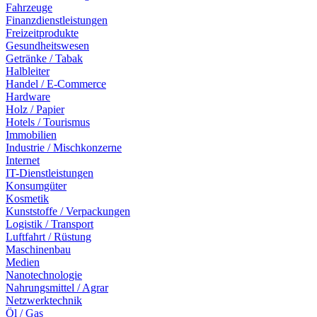
Fahrzeuge
Finanzdienstleistungen
Freizeitprodukte
Gesundheitswesen
Getränke / Tabak
Halbleiter
Handel / E-Commerce
Hardware
Holz / Papier
Hotels / Tourismus
Immobilien
Industrie / Mischkonzerne
Internet
IT-Dienstleistungen
Konsumgüter
Kosmetik
Kunststoffe / Verpackungen
Logistik / Transport
Luftfahrt / Rüstung
Maschinenbau
Medien
Nanotechnologie
Nahrungsmittel / Agrar
Netzwerktechnik
Öl / Gas