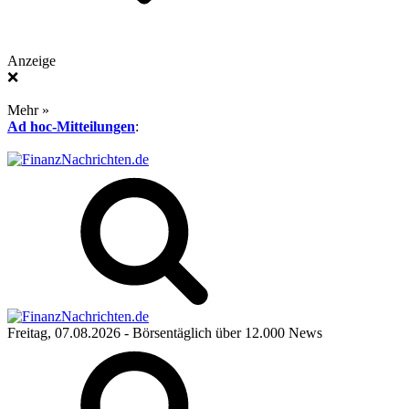
Anzeige
❌
Mehr »
Ad hoc-Mitteilungen
:
Freitag, 07.08.2026
- Börsentäglich über 12.000 News