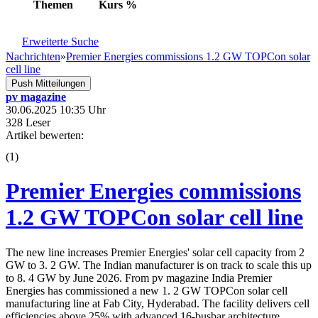
Themen
Kurs
%
Erweiterte Suche
Nachrichten
»
Premier Energies commissions 1.2 GW TOPCon solar
cell line
Push Mitteilungen
pv magazine
30.06.2025 10:35 Uhr
328 Leser
Artikel bewerten:
(
1
)
Premier Energies commissions
1.2 GW TOPCon solar cell line
The new line increases Premier Energies' solar cell capacity from 2
GW to 3. 2 GW. The Indian manufacturer is on track to scale this up
to 8. 4 GW by June 2026. From pv magazine India Premier
Energies has commissioned a new 1. 2 GW TOPCon solar cell
manufacturing line at Fab City, Hyderabad. The facility delivers cell
efficiencies above 25% with advanced 16-busbar architecture