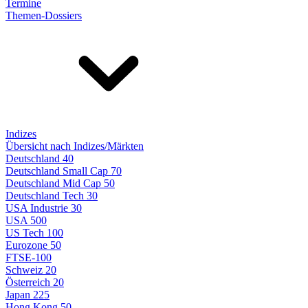
Termine
Themen-Dossiers
Indizes
Übersicht nach Indizes/Märkten
Deutschland 40
Deutschland Small Cap 70
Deutschland Mid Cap 50
Deutschland Tech 30
USA Industrie 30
USA 500
US Tech 100
Eurozone 50
FTSE-100
Schweiz 20
Österreich 20
Japan 225
Hong Kong 50