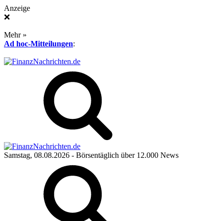
Anzeige
❌
Mehr »
Ad hoc-Mitteilungen
:
Samstag, 08.08.2026
- Börsentäglich über 12.000 News