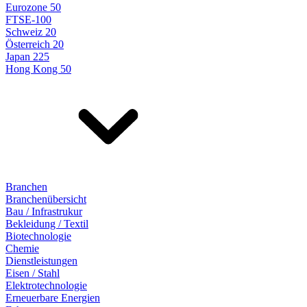
Eurozone 50
FTSE-100
Schweiz 20
Österreich 20
Japan 225
Hong Kong 50
Branchen
Branchenübersicht
Bau / Infrastrukur
Bekleidung / Textil
Biotechnologie
Chemie
Dienstleistungen
Eisen / Stahl
Elektrotechnologie
Erneuerbare Energien