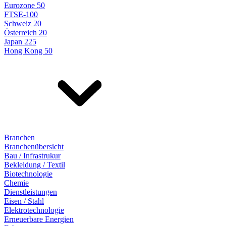
Eurozone 50
FTSE-100
Schweiz 20
Österreich 20
Japan 225
Hong Kong 50
Branchen
Branchenübersicht
Bau / Infrastrukur
Bekleidung / Textil
Biotechnologie
Chemie
Dienstleistungen
Eisen / Stahl
Elektrotechnologie
Erneuerbare Energien