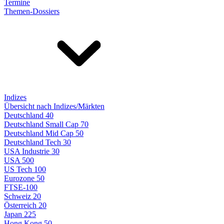
Termine
Themen-Dossiers
Indizes
Übersicht nach Indizes/Märkten
Deutschland 40
Deutschland Small Cap 70
Deutschland Mid Cap 50
Deutschland Tech 30
USA Industrie 30
USA 500
US Tech 100
Eurozone 50
FTSE-100
Schweiz 20
Österreich 20
Japan 225
Hong Kong 50