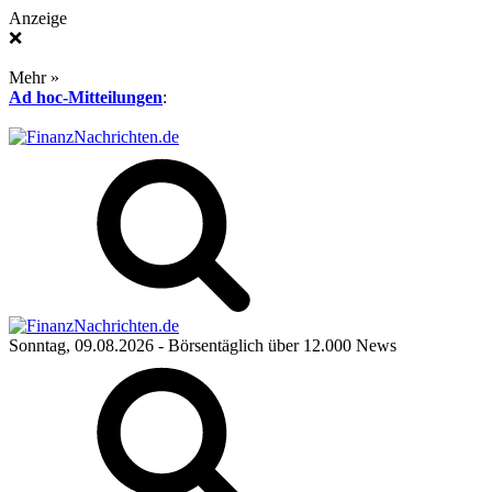
Anzeige
❌
Mehr »
Ad hoc-Mitteilungen
:
Sonntag, 09.08.2026
- Börsentäglich über 12.000 News