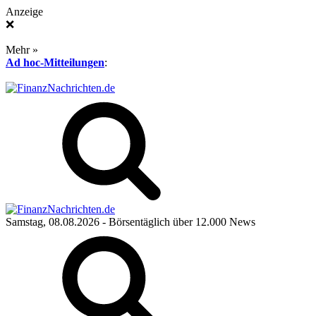
Anzeige
❌
Mehr »
Ad hoc-Mitteilungen
:
Samstag, 08.08.2026
- Börsentäglich über 12.000 News