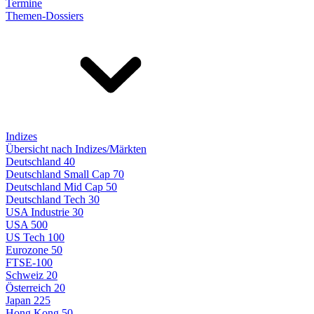
Termine
Themen-Dossiers
Indizes
Übersicht nach Indizes/Märkten
Deutschland 40
Deutschland Small Cap 70
Deutschland Mid Cap 50
Deutschland Tech 30
USA Industrie 30
USA 500
US Tech 100
Eurozone 50
FTSE-100
Schweiz 20
Österreich 20
Japan 225
Hong Kong 50