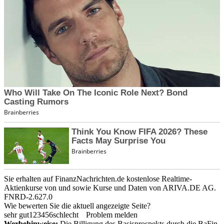
Sie erhalten auf FinanzNachrichten.de kostenlose Realtime-
Aktienkurse von
und
sowie Kurse und Daten von
ARIVA.DE AG
.
FNRD-2.627.0
Wie bewerten Sie die aktuell angezeigte Seite?
sehr gut
1
2
3
4
5
6
schlecht
Problem melden
Werbehinweise:
Die Billigung des Basisprospekts durch die BaFin