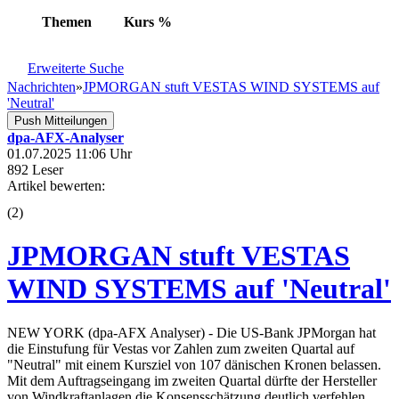
Themen
Kurs
%
Erweiterte Suche
Nachrichten
»
JPMORGAN stuft VESTAS WIND SYSTEMS auf
'Neutral'
Push Mitteilungen
dpa-AFX-Analyser
01.07.2025 11:06 Uhr
892 Leser
Artikel bewerten:
(
2
)
JPMORGAN stuft VESTAS
WIND SYSTEMS auf 'Neutral'
NEW YORK (dpa-AFX Analyser) - Die US-Bank JPMorgan hat
die Einstufung für Vestas vor Zahlen zum zweiten Quartal auf
"Neutral" mit einem Kursziel von 107 dänischen Kronen belassen.
Mit dem Auftragseingang im zweiten Quartal dürfte der Hersteller
von Windkraftanlagen die Konsensschätzung deutlich verfehlen,