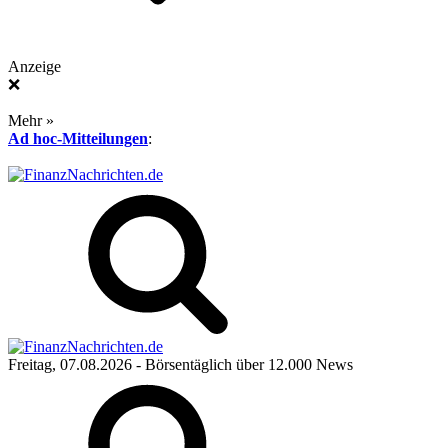
Anzeige
❌
Mehr »
Ad hoc-Mitteilungen
:
Freitag, 07.08.2026
- Börsentäglich über 12.000 News