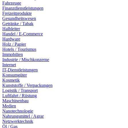
Fahrzeuge
Finanzdienstleistungen
Freizeitprodukte
Gesundheitswesen
Getränke / Tabak
Halbleiter
Handel / E-Commerce
Hardware
Holz / Papier
Hotels / Tourismus
Immobilien
Industrie / Mischkonzerne
Internet
IT-Dienstleistungen
Konsumgüter
Kosmetik
Kunststoffe / Verpackungen
Logistik / Transport
Luftfahrt / Rüstung
Maschinenbau
Medien
Nanotechnologie
Nahrungsmittel / Agrar
Netzwerktechnik
Öl / Gas