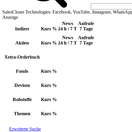
SalesCloser Technologies: Facebook, YouTube, Instagram, WhatsAp
Anzeige
News
Aufrufe
Indizes
Kurs
%
24 h / 7 T
7 Tage
News
Aufrufe
Aktien
Kurs
%
24 h / 7 T
7 Tage
Xetra-Orderbuch
Fonds
Kurs
%
Devisen
Kurs
%
Rohstoffe
Kurs
%
Themen
Kurs
%
Erweiterte Suche