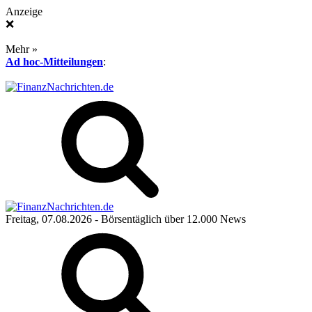
Anzeige
❌
Mehr »
Ad hoc-Mitteilungen
:
Freitag, 07.08.2026
- Börsentäglich über 12.000 News