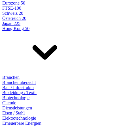
Eurozone 50
FTSE-100
Schweiz 20
Österreich 20
Japan 225
Hong Kong 50
Branchen
Branchenübersicht
Bau / Infrastrukur
Bekleidung / Textil
Biotechnologie
Chemie
Dienstleistungen
Eisen / Stahl
Elektrotechnologie
Erneuerbare Energien