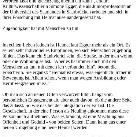
verorten lässt und gleichzeitig überall ein kann", erklärt
Kulturwissenschaftlerin Simone Egger, die als Juniorprofessorin an
der Universität des Saarlandes in Saarbrücken arbeitet und sich in
ihrer Forschung mit Heimat auseinandergesetzt hat.
Zugehörigkeit hat mit Menschen zu tun
Im echten Leben jedoch ist Heimat laut Egger mehr als ein Ort. Es
sei ein sehr individuelles Empfinden, wo sich Menschen zugehörig
fühlen. Das kann ein Stadtviertel sein, die Straße, in der man wohnt,
oder die Wohnung selbst. "Aber es hat immer auch mit den
Menschen zu tun, mit denen ich verbunden bin", betont die
Forscherin. Sie ergänzt: "Heimat ist etwas, was eigentlich immer in
Bewegung ist. Allein schon, wenn man wegen Ausbildung oder
Beruf wegziehen muss."
Ob man sich an neuen Orten verwurzelt fühlt, hängt vom
persönlichen Engagement ab, aber auch davon, ob die andere Seite
das zulässt. So wie das bei der Integration der Fall ist: Die
Gesellschaft, in der eine Person als Neuling ankommt, muss diese
Person auch aufnehmen. Was es braucht, ist eine Mischung aus
Offenheit und Geduld - von beiden Seiten. Dann kann aus einer
neuen Umgebung eine neue Heimat werden.