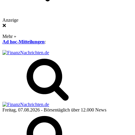
Anzeige
❌
Mehr »
Ad hoc-Mitteilungen
:
Freitag, 07.08.2026
- Börsentäglich über 12.000 News