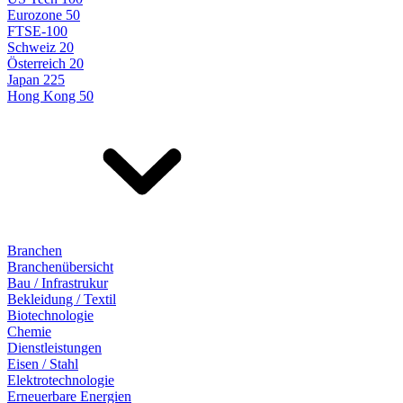
Eurozone 50
FTSE-100
Schweiz 20
Österreich 20
Japan 225
Hong Kong 50
Branchen
Branchenübersicht
Bau / Infrastrukur
Bekleidung / Textil
Biotechnologie
Chemie
Dienstleistungen
Eisen / Stahl
Elektrotechnologie
Erneuerbare Energien