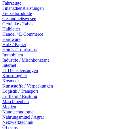
Fahrzeuge
Finanzdienstleistungen
Freizeitprodukte
Gesundheitswesen
Getränke / Tabak
Halbleiter
Handel / E-Commerce
Hardware
Holz / Papier
Hotels / Tourismus
Immobilien
Industrie / Mischkonzerne
Internet
IT-Dienstleistungen
Konsumgüter
Kosmetik
Kunststoffe / Verpackungen
Logistik / Transport
Luftfahrt / Rüstung
Maschinenbau
Medien
Nanotechnologie
Nahrungsmittel / Agrar
Netzwerktechnik
Öl / Gas