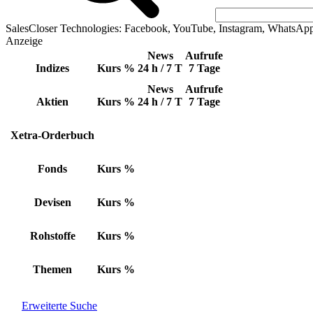
SalesCloser Technologies: Facebook, YouTube, Instagram, WhatsAp
Anzeige
News
Aufrufe
Indizes
Kurs
%
24 h / 7 T
7 Tage
News
Aufrufe
Aktien
Kurs
%
24 h / 7 T
7 Tage
Xetra-Orderbuch
Fonds
Kurs
%
Devisen
Kurs
%
Rohstoffe
Kurs
%
Themen
Kurs
%
Erweiterte Suche