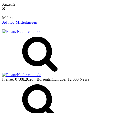
Anzeige
❌
Mehr »
Ad hoc-Mitteilungen
:
Freitag, 07.08.2026
- Börsentäglich über 12.000 News