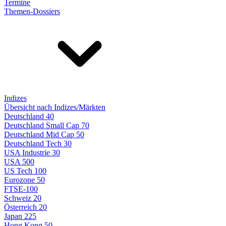
Termine
Themen-Dossiers
Indizes
Übersicht nach Indizes/Märkten
Deutschland 40
Deutschland Small Cap 70
Deutschland Mid Cap 50
Deutschland Tech 30
USA Industrie 30
USA 500
US Tech 100
Eurozone 50
FTSE-100
Schweiz 20
Österreich 20
Japan 225
Hong Kong 50