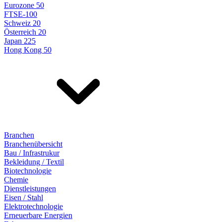
Eurozone 50
FTSE-100
Schweiz 20
Österreich 20
Japan 225
Hong Kong 50
Branchen
Branchenübersicht
Bau / Infrastrukur
Bekleidung / Textil
Biotechnologie
Chemie
Dienstleistungen
Eisen / Stahl
Elektrotechnologie
Erneuerbare Energien