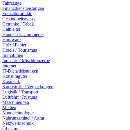
Fahrzeuge
Finanzdienstleistungen
Freizeitprodukte
Gesundheitswesen
Getränke / Tabak
Halbleiter
Handel / E-Commerce
Hardware
Holz / Papier
Hotels / Tourismus
Immobilien
Industrie / Mischkonzerne
Internet
IT-Dienstleistungen
Konsumgüter
Kosmetik
Kunststoffe / Verpackungen
Logistik / Transport
Luftfahrt / Rüstung
Maschinenbau
Medien
Nanotechnologie
Nahrungsmittel / Agrar
Netzwerktechnik
Öl / Gas