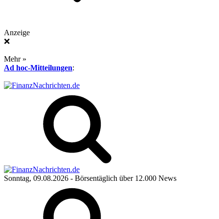
Anzeige
❌
Mehr »
Ad hoc-Mitteilungen
:
Sonntag, 09.08.2026
- Börsentäglich über 12.000 News