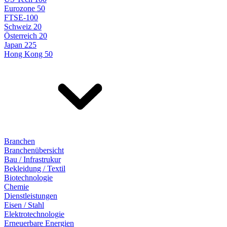
Eurozone 50
FTSE-100
Schweiz 20
Österreich 20
Japan 225
Hong Kong 50
Branchen
Branchenübersicht
Bau / Infrastrukur
Bekleidung / Textil
Biotechnologie
Chemie
Dienstleistungen
Eisen / Stahl
Elektrotechnologie
Erneuerbare Energien