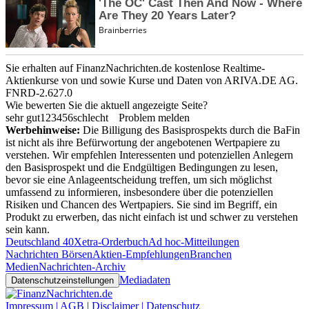
Sie erhalten auf FinanzNachrichten.de kostenlose Realtime-
Aktienkurse von
und
sowie Kurse und Daten von
ARIVA.DE AG
.
FNRD-2.627.0
Wie bewerten Sie die aktuell angezeigte Seite?
sehr gut
1
2
3
4
5
6
schlecht
Problem melden
Werbehinweise:
Die Billigung des Basisprospekts durch die BaFin
ist nicht als ihre Befürwortung der angebotenen Wertpapiere zu
verstehen. Wir empfehlen Interessenten und potenziellen Anlegern
den Basisprospekt und die Endgültigen Bedingungen zu lesen,
bevor sie eine Anlageentscheidung treffen, um sich möglichst
umfassend zu informieren, insbesondere über die potenziellen
Risiken und Chancen des Wertpapiers. Sie sind im Begriff, ein
Produkt zu erwerben, das nicht einfach ist und schwer zu verstehen
sein kann.
Deutschland 40
Xetra-Orderbuch
Ad hoc-Mitteilungen
Nachrichten Börsen
Aktien-Empfehlungen
Branchen
Medien
Nachrichten-Archiv
Mediadaten
Datenschutzeinstellungen
Impressum | AGB | Disclaimer | Datenschutz