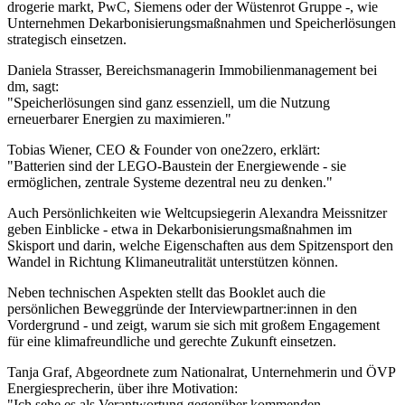
drogerie markt, PwC, Siemens oder der Wüstenrot Gruppe -, wie
Unternehmen Dekarbonisierungsmaßnahmen und Speicherlösungen
strategisch einsetzen.
Daniela Strasser, Bereichsmanagerin Immobilienmanagement bei
dm, sagt:
"Speicherlösungen sind ganz essenziell, um die Nutzung
erneuerbarer Energien zu maximieren."
Tobias Wiener, CEO & Founder von one2zero, erklärt:
"Batterien sind der LEGO-Baustein der Energiewende - sie
ermöglichen, zentrale Systeme dezentral neu zu denken."
Auch Persönlichkeiten wie Weltcupsiegerin Alexandra Meissnitzer
geben Einblicke - etwa in Dekarbonisierungsmaßnahmen im
Skisport und darin, welche Eigenschaften aus dem Spitzensport den
Wandel in Richtung Klimaneutralität unterstützen können.
Neben technischen Aspekten stellt das Booklet auch die
persönlichen Beweggründe der Interviewpartner:innen in den
Vordergrund - und zeigt, warum sie sich mit großem Engagement
für eine klimafreundliche und gerechte Zukunft einsetzen.
Tanja Graf, Abgeordnete zum Nationalrat, Unternehmerin und ÖVP
Energiesprecherin, über ihre Motivation:
"Ich sehe es als Verantwortung gegenüber kommenden