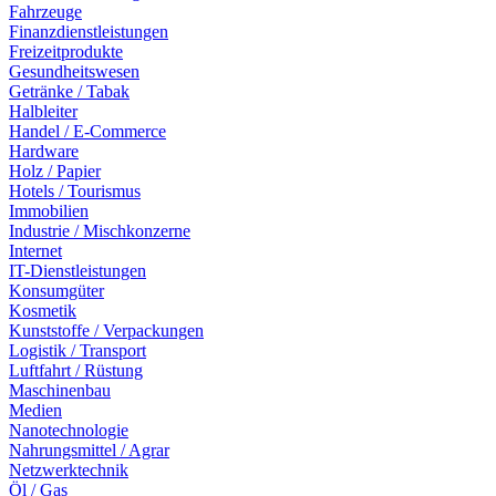
Fahrzeuge
Finanzdienstleistungen
Freizeitprodukte
Gesundheitswesen
Getränke / Tabak
Halbleiter
Handel / E-Commerce
Hardware
Holz / Papier
Hotels / Tourismus
Immobilien
Industrie / Mischkonzerne
Internet
IT-Dienstleistungen
Konsumgüter
Kosmetik
Kunststoffe / Verpackungen
Logistik / Transport
Luftfahrt / Rüstung
Maschinenbau
Medien
Nanotechnologie
Nahrungsmittel / Agrar
Netzwerktechnik
Öl / Gas