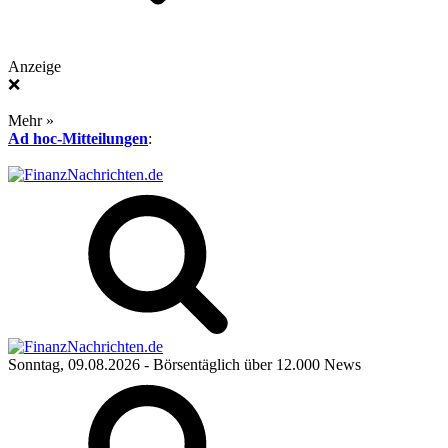
Anzeige
❌
Mehr »
Ad hoc-Mitteilungen
:
Sonntag, 09.08.2026
- Börsentäglich über 12.000 News