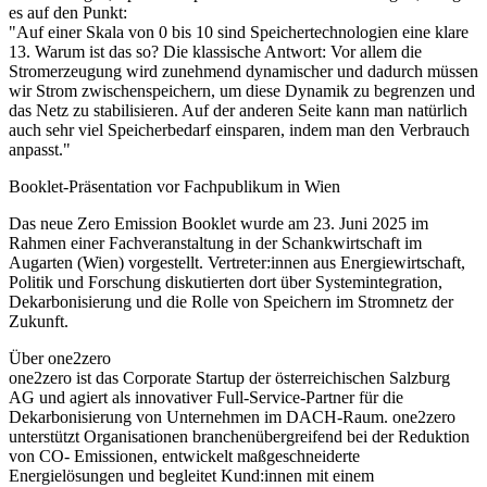
es auf den Punkt:
"Auf einer Skala von 0 bis 10 sind Speichertechnologien eine klare
13. Warum ist das so? Die klassische Antwort: Vor allem die
Stromerzeugung wird zunehmend dynamischer und dadurch müssen
wir Strom zwischenspeichern, um diese Dynamik zu begrenzen und
das Netz zu stabilisieren. Auf der anderen Seite kann man natürlich
auch sehr viel Speicherbedarf einsparen, indem man den Verbrauch
anpasst."
Booklet-Präsentation vor Fachpublikum in Wien
Das neue Zero Emission Booklet wurde am 23. Juni 2025 im
Rahmen einer Fachveranstaltung in der Schankwirtschaft im
Augarten (Wien) vorgestellt. Vertreter:innen aus Energiewirtschaft,
Politik und Forschung diskutierten dort über Systemintegration,
Dekarbonisierung und die Rolle von Speichern im Stromnetz der
Zukunft.
Über one2zero
one2zero ist das Corporate Startup der österreichischen Salzburg
AG und agiert als innovativer Full-Service-Partner für die
Dekarbonisierung von Unternehmen im DACH-Raum. one2zero
unterstützt Organisationen branchenübergreifend bei der Reduktion
von CO- Emissionen, entwickelt maßgeschneiderte
Energielösungen und begleitet Kund:innen mit einem