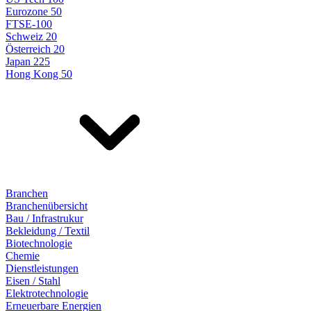
Eurozone 50
FTSE-100
Schweiz 20
Österreich 20
Japan 225
Hong Kong 50
Branchen
Branchenübersicht
Bau / Infrastrukur
Bekleidung / Textil
Biotechnologie
Chemie
Dienstleistungen
Eisen / Stahl
Elektrotechnologie
Erneuerbare Energien