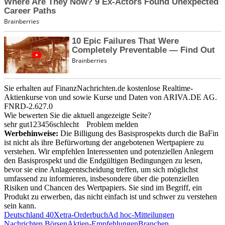
Sie erhalten auf FinanzNachrichten.de kostenlose Realtime-
Aktienkurse von
und
sowie Kurse und Daten von
ARIVA.DE AG
.
FNRD-2.627.0
Wie bewerten Sie die aktuell angezeigte Seite?
sehr gut
1
2
3
4
5
6
schlecht
Problem melden
Werbehinweise:
Die Billigung des Basisprospekts durch die BaFin
ist nicht als ihre Befürwortung der angebotenen Wertpapiere zu
verstehen. Wir empfehlen Interessenten und potenziellen Anlegern
den Basisprospekt und die Endgültigen Bedingungen zu lesen,
bevor sie eine Anlageentscheidung treffen, um sich möglichst
umfassend zu informieren, insbesondere über die potenziellen
Risiken und Chancen des Wertpapiers. Sie sind im Begriff, ein
Produkt zu erwerben, das nicht einfach ist und schwer zu verstehen
sein kann.
Deutschland 40
Xetra-Orderbuch
Ad hoc-Mitteilungen
Nachrichten Börsen
Aktien-Empfehlungen
Branchen