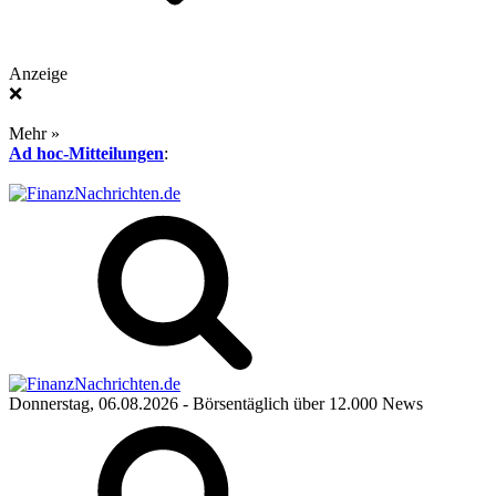
Anzeige
❌
Mehr »
Ad hoc-Mitteilungen
:
Donnerstag, 06.08.2026
- Börsentäglich über 12.000 News