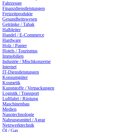
Fahrzeuge
Finanzdienstleistungen
Freizeitprodukte
Gesundheitswesen
Getränke / Tabak
Halbleiter
Handel / E-Commerce
Hardware
Holz / Papier
Hotels / Tourismus
Immobilien
Industrie / Mischkonzerne
Internet
IT-Dienstleistungen
Konsumgüter
Kosmetik
Kunststoffe / Verpackungen
Logistik / Transport
Luftfahrt / Rüstung
Maschinenbau
Medien
Nanotechnologie
Nahrungsmittel / Agrar
Netzwerktechnik
Öl / Gas