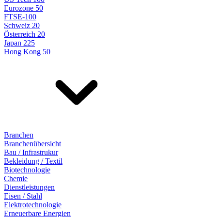
Eurozone 50
FTSE-100
Schweiz 20
Österreich 20
Japan 225
Hong Kong 50
Branchen
Branchenübersicht
Bau / Infrastrukur
Bekleidung / Textil
Biotechnologie
Chemie
Dienstleistungen
Eisen / Stahl
Elektrotechnologie
Erneuerbare Energien