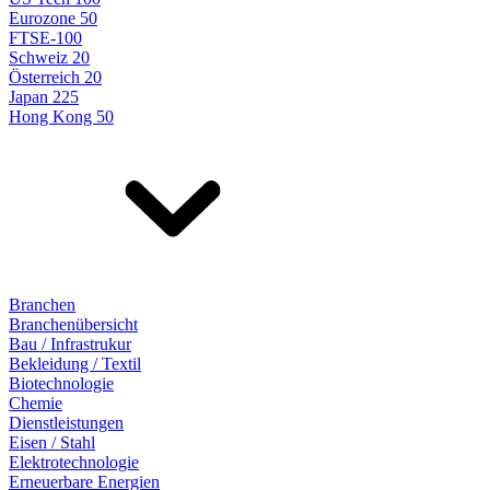
Eurozone 50
FTSE-100
Schweiz 20
Österreich 20
Japan 225
Hong Kong 50
Branchen
Branchenübersicht
Bau / Infrastrukur
Bekleidung / Textil
Biotechnologie
Chemie
Dienstleistungen
Eisen / Stahl
Elektrotechnologie
Erneuerbare Energien