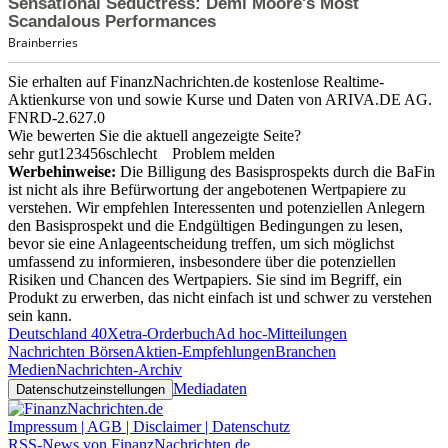
Sie erhalten auf FinanzNachrichten.de kostenlose Realtime-
Aktienkurse von
und
sowie Kurse und Daten von
ARIVA.DE AG
.
FNRD-2.627.0
Wie bewerten Sie die aktuell angezeigte Seite?
sehr gut
1
2
3
4
5
6
schlecht
Problem melden
Werbehinweise:
Die Billigung des Basisprospekts durch die BaFin
ist nicht als ihre Befürwortung der angebotenen Wertpapiere zu
verstehen. Wir empfehlen Interessenten und potenziellen Anlegern
den Basisprospekt und die Endgültigen Bedingungen zu lesen,
bevor sie eine Anlageentscheidung treffen, um sich möglichst
umfassend zu informieren, insbesondere über die potenziellen
Risiken und Chancen des Wertpapiers. Sie sind im Begriff, ein
Produkt zu erwerben, das nicht einfach ist und schwer zu verstehen
sein kann.
Deutschland 40
Xetra-Orderbuch
Ad hoc-Mitteilungen
Nachrichten Börsen
Aktien-Empfehlungen
Branchen
Medien
Nachrichten-Archiv
Mediadaten
Datenschutzeinstellungen
Impressum | AGB | Disclaimer | Datenschutz
RSS-News von FinanzNachrichten.de