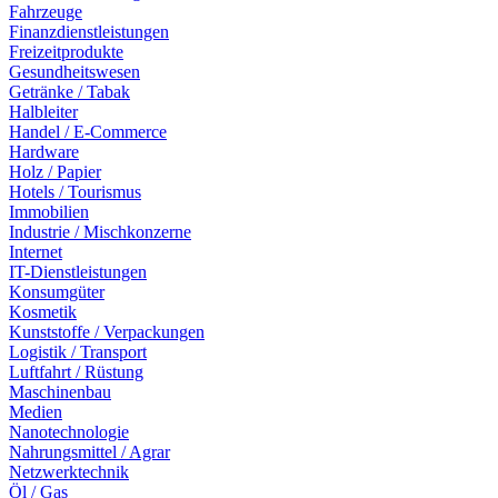
Fahrzeuge
Finanzdienstleistungen
Freizeitprodukte
Gesundheitswesen
Getränke / Tabak
Halbleiter
Handel / E-Commerce
Hardware
Holz / Papier
Hotels / Tourismus
Immobilien
Industrie / Mischkonzerne
Internet
IT-Dienstleistungen
Konsumgüter
Kosmetik
Kunststoffe / Verpackungen
Logistik / Transport
Luftfahrt / Rüstung
Maschinenbau
Medien
Nanotechnologie
Nahrungsmittel / Agrar
Netzwerktechnik
Öl / Gas