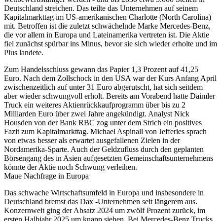
Deutschland streichen. Das teilte das Unternehmen auf seinem
Kapitalmarkttag im US-amerikanischen Charlotte (North Carolina)
mit. Betroffen ist die zuletzt schwächelnde Marke Mercedes-Benz,
die vor allem in Europa und Lateinamerika vertreten ist. Die Aktie
fiel zunächst spürbar ins Minus, bevor sie sich wieder erholte und im
Plus landete.
Zum Handelsschluss gewann das Papier 1,3 Prozent auf 41,25
Euro. Nach dem Zollschock in den USA war der Kurs Anfang April
zwischenzeitlich auf unter 31 Euro abgerutscht, hat sich seitdem
aber wieder schwungvoll erholt. Bereits am Vorabend hatte Daimler
Truck ein weiteres Aktienrückkaufprogramm über bis zu 2
Milliarden Euro über zwei Jahre angekündigt. Analyst Nick
Housden von der Bank RBC zog unter dem Strich ein positives
Fazit zum Kapitalmarkttag. Michael Aspinall von Jefferies sprach
von etwas besser als erwartet ausgefallenen Zielen in der
Nordamerika-Sparte. Auch der Geldzufluss durch den geplanten
Börsengang des in Asien aufgesetzten Gemeinschaftsunternehmens
könnte der Aktie noch Schwung verleihen.
Maue Nachfrage in Europa
Das schwache Wirtschaftsumfeld in Europa und insbesondere in
Deutschland bremst das Dax -Unternehmen seit längerem aus.
Konzernweit ging der Absatz 2024 um zwölf Prozent zurück, im
ersten Halbjahr 2025 um knapp sieben. Bei Mercedes-Benz Trucks