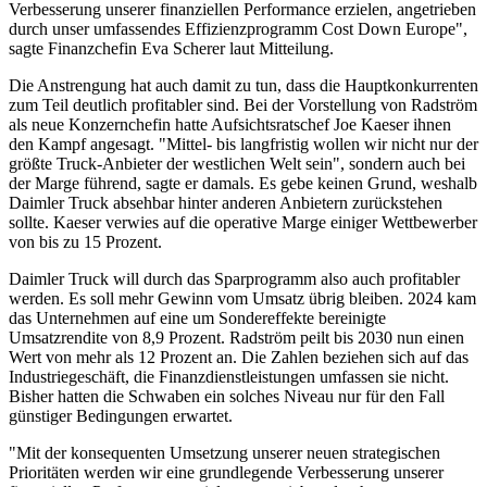
Verbesserung unserer finanziellen Performance erzielen, angetrieben
durch unser umfassendes Effizienzprogramm Cost Down Europe",
sagte Finanzchefin Eva Scherer laut Mitteilung.
Die Anstrengung hat auch damit zu tun, dass die Hauptkonkurrenten
zum Teil deutlich profitabler sind. Bei der Vorstellung von Radström
als neue Konzernchefin hatte Aufsichtsratschef Joe Kaeser ihnen
den Kampf angesagt. "Mittel- bis langfristig wollen wir nicht nur der
größte Truck-Anbieter der westlichen Welt sein", sondern auch bei
der Marge führend, sagte er damals. Es gebe keinen Grund, weshalb
Daimler Truck absehbar hinter anderen Anbietern zurückstehen
sollte. Kaeser verwies auf die operative Marge einiger Wettbewerber
von bis zu 15 Prozent.
Daimler Truck will durch das Sparprogramm also auch profitabler
werden. Es soll mehr Gewinn vom Umsatz übrig bleiben. 2024 kam
das Unternehmen auf eine um Sondereffekte bereinigte
Umsatzrendite von 8,9 Prozent. Radström peilt bis 2030 nun einen
Wert von mehr als 12 Prozent an. Die Zahlen beziehen sich auf das
Industriegeschäft, die Finanzdienstleistungen umfassen sie nicht.
Bisher hatten die Schwaben ein solches Niveau nur für den Fall
günstiger Bedingungen erwartet.
"Mit der konsequenten Umsetzung unserer neuen strategischen
Prioritäten werden wir eine grundlegende Verbesserung unserer