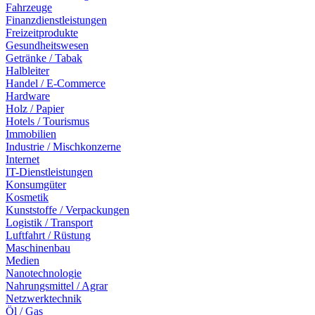
Fahrzeuge
Finanzdienstleistungen
Freizeitprodukte
Gesundheitswesen
Getränke / Tabak
Halbleiter
Handel / E-Commerce
Hardware
Holz / Papier
Hotels / Tourismus
Immobilien
Industrie / Mischkonzerne
Internet
IT-Dienstleistungen
Konsumgüter
Kosmetik
Kunststoffe / Verpackungen
Logistik / Transport
Luftfahrt / Rüstung
Maschinenbau
Medien
Nanotechnologie
Nahrungsmittel / Agrar
Netzwerktechnik
Öl / Gas