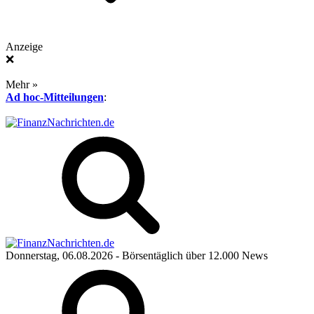
Anzeige
❌
Mehr »
Ad hoc-Mitteilungen
:
Donnerstag, 06.08.2026
- Börsentäglich über 12.000 News