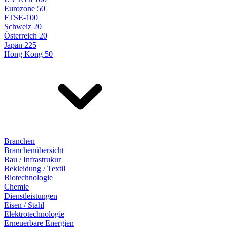
Eurozone 50
FTSE-100
Schweiz 20
Österreich 20
Japan 225
Hong Kong 50
Branchen
Branchenübersicht
Bau / Infrastrukur
Bekleidung / Textil
Biotechnologie
Chemie
Dienstleistungen
Eisen / Stahl
Elektrotechnologie
Erneuerbare Energien