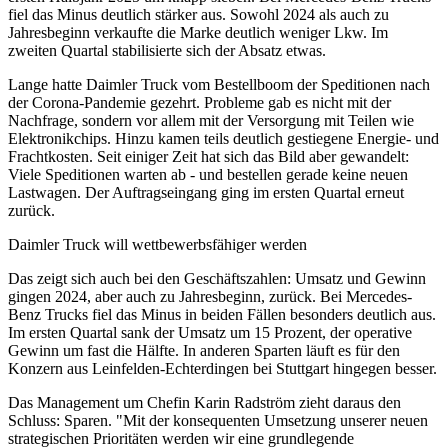
fiel das Minus deutlich stärker aus. Sowohl 2024 als auch zu
Jahresbeginn verkaufte die Marke deutlich weniger Lkw. Im
zweiten Quartal stabilisierte sich der Absatz etwas.
Lange hatte Daimler Truck vom Bestellboom der Speditionen nach
der Corona-Pandemie gezehrt. Probleme gab es nicht mit der
Nachfrage, sondern vor allem mit der Versorgung mit Teilen wie
Elektronikchips. Hinzu kamen teils deutlich gestiegene Energie- und
Frachtkosten. Seit einiger Zeit hat sich das Bild aber gewandelt:
Viele Speditionen warten ab - und bestellen gerade keine neuen
Lastwagen. Der Auftragseingang ging im ersten Quartal erneut
zurück.
Daimler Truck will wettbewerbsfähiger werden
Das zeigt sich auch bei den Geschäftszahlen: Umsatz und Gewinn
gingen 2024, aber auch zu Jahresbeginn, zurück. Bei Mercedes-
Benz Trucks fiel das Minus in beiden Fällen besonders deutlich aus.
Im ersten Quartal sank der Umsatz um 15 Prozent, der operative
Gewinn um fast die Hälfte. In anderen Sparten läuft es für den
Konzern aus Leinfelden-Echterdingen bei Stuttgart hingegen besser.
Das Management um Chefin Karin Radström zieht daraus den
Schluss: Sparen. "Mit der konsequenten Umsetzung unserer neuen
strategischen Prioritäten werden wir eine grundlegende