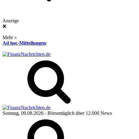
Anzeige
❌
Mehr »
Ad hoc-Mitteilungen
:
Sonntag, 09.08.2026
- Börsentäglich über 12.000 News