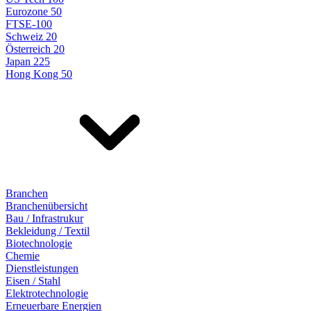
Eurozone 50
FTSE-100
Schweiz 20
Österreich 20
Japan 225
Hong Kong 50
Branchen
Branchenübersicht
Bau / Infrastrukur
Bekleidung / Textil
Biotechnologie
Chemie
Dienstleistungen
Eisen / Stahl
Elektrotechnologie
Erneuerbare Energien