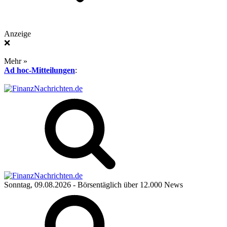
Anzeige
❌
Mehr »
Ad hoc-Mitteilungen
:
Sonntag, 09.08.2026
- Börsentäglich über 12.000 News