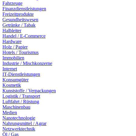
Fahrzeuge
Finanzdienstleistungen
Freizeitprodukte
Gesundheitswesen
Getränke / Tabak
Halbleiter
Handel / E-Commerce
Hardware
Holz / Papier
Hotels / Tourismus
Immobilien
Industrie / Mischkonzerne
Internet
IT-Dienstleistungen
Konsumgüter
Kosmetik
Kunststoffe / Verpackungen
Logistik / Transport
Luftfahrt / Rüstung
Maschinenbau
Medien
Nanotechnologie
Nahrungsmittel / Agrar
Netzwerktechnik
Öl / Gas