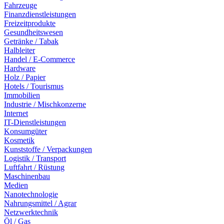
Fahrzeuge
Finanzdienstleistungen
Freizeitprodukte
Gesundheitswesen
Getränke / Tabak
Halbleiter
Handel / E-Commerce
Hardware
Holz / Papier
Hotels / Tourismus
Immobilien
Industrie / Mischkonzerne
Internet
IT-Dienstleistungen
Konsumgüter
Kosmetik
Kunststoffe / Verpackungen
Logistik / Transport
Luftfahrt / Rüstung
Maschinenbau
Medien
Nanotechnologie
Nahrungsmittel / Agrar
Netzwerktechnik
Öl / Gas