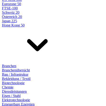
Eurozone 50
FTSE-100
Schweiz 20
Österreich 20
Japan 225
Hong Kong 50
Branchen
Branchenübersicht
Bau / Infrastrukur
Bekleidung / Textil
Biotechnologie
Chemie
Dienstleistungen
Eisen / Stahl
Elektrotechnologie
Erneuerbare Energien