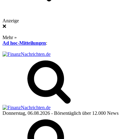
Anzeige
❌
Mehr »
Ad hoc-Mitteilungen
:
Donnerstag, 06.08.2026
- Börsentäglich über 12.000 News