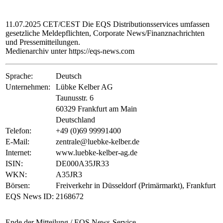
11.07.2025 CET/CEST Die EQS Distributionsservices umfassen
gesetzliche Meldepflichten, Corporate News/Finanznachrichten
und Pressemitteilungen.
Medienarchiv unter https://eqs-news.com
Sprache:
Deutsch
Unternehmen:
Lübke Kelber AG
Taunusstr. 6
60329 Frankfurt am Main
Deutschland
Telefon:
+49 (0)69 99991400
E-Mail:
zentrale@luebke-kelber.de
Internet:
www.luebke-kelber-ag.de
ISIN:
DE000A35JR33
WKN:
A35JR3
Börsen:
Freiverkehr in Düsseldorf (Primärmarkt), Frankfurt
EQS News ID:
2168672
Ende der Mitteilung
/ EQS News-Service