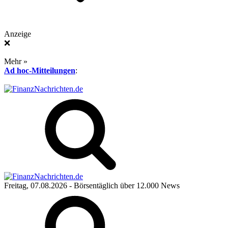
Anzeige
❌
Mehr »
Ad hoc-Mitteilungen
:
Freitag, 07.08.2026
- Börsentäglich über 12.000 News