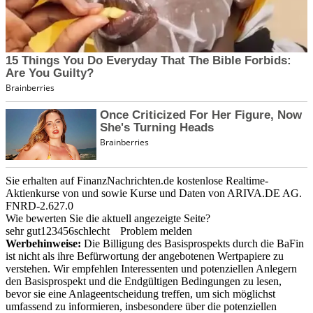
Sie erhalten auf FinanzNachrichten.de kostenlose Realtime-
Aktienkurse von
und
sowie Kurse und Daten von
ARIVA.DE AG
.
FNRD-2.627.0
Wie bewerten Sie die aktuell angezeigte Seite?
sehr gut
1
2
3
4
5
6
schlecht
Problem melden
Werbehinweise:
Die Billigung des Basisprospekts durch die BaFin
ist nicht als ihre Befürwortung der angebotenen Wertpapiere zu
verstehen. Wir empfehlen Interessenten und potenziellen Anlegern
den Basisprospekt und die Endgültigen Bedingungen zu lesen,
bevor sie eine Anlageentscheidung treffen, um sich möglichst
umfassend zu informieren, insbesondere über die potenziellen