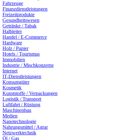
Fahrzeuge
Finanzdienstleistungen
Freizeitprodukte
Gesundheitswesen
Getränke / Tabak
Halbleiter
Handel / E-Commerce
Hardware
Holz / Papier
Hotels / Tourismus
Immobilien
Industrie / Mischkonzerne
Internet
IT-Dienstleistungen
Konsumgüter
Kosmetik
Kunststoffe / Verpackungen
Logistik / Transport
Luftfahrt / Rüstung
Maschinenbau
Medien
Nanotechnologie
Nahrungsmittel / Agrar
Netzwerktechnik
Öl / Gas