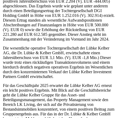
positiven Jahresüberschuss von EUR 2.204 (Vj. EUR -444.005)
abgeschlossen. Das Ergebnis wurde wie geplant unter anderem
durch einen Beteiligungsertrag der Tochtergesellschaft DGI
Holding GmbH in Höhe von EUR 1.252.016 (Vj. 302.914) erzielt.
Diesem Ertrag standen als wesentliche Aufwandspositionen
Abschreibungen auf Finanzanlagen in Höhe von EUR 500.000
(Vj. EUR 0) sowie die Erhöhung der Rückstellung von EUR
221.280 auf EUR 612.585 gegenüber. Dieser Anstieg steht im
Zusammenhang mit der Veränderung im Vorstand im Jahr 2024.
Die wesentliche operative Tochtergesellschaft der Lübke Kelber
AG, die Dr. Lübke & Kelber GmbH, erwirtschaftete einen
Jahresüberschuss von EUR 3,1 Mio. (Vj. EUR -1,8 Mio.) Dieser
wurde trotz eines rückläufigen Transaktionsvolumens und einem
hierdurch deutlich negativen operativen Ergebnis im Wesentlichen
durch den konzerninternen Verkauf der Lübke Kelber Investment
Partners GmbH erwirtschaftet.
Für das Geschäftsjahr 2025 erwartet die Lübke Kelber AG erneut
ein leicht positives Ergebnis. Mit Blick auf die Geschäftsbereiche
geht die Lübke Kelber Gruppe für das Asset- und
Beteiligungsmanagement, das Property Management sowie den
Bereich LK Living, der sich auf die Privatisierung von
Bestandsimmobilien konzentriert, von einem positiven Beitrag zum
Gruppenergebnis aus. Für das in der Dr. Lübke & Kelber GmbH