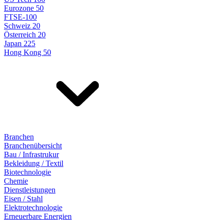
Eurozone 50
FTSE-100
Schweiz 20
Österreich 20
Japan 225
Hong Kong 50
Branchen
Branchenübersicht
Bau / Infrastrukur
Bekleidung / Textil
Biotechnologie
Chemie
Dienstleistungen
Eisen / Stahl
Elektrotechnologie
Erneuerbare Energien