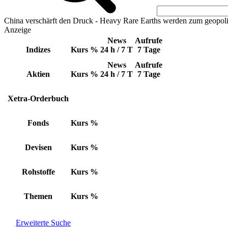
China verschärft den Druck - Heavy Rare Earths werden zum geopoli
Anzeige
News
Aufrufe
Indizes
Kurs
%
24 h / 7 T
7 Tage
News
Aufrufe
Aktien
Kurs
%
24 h / 7 T
7 Tage
Xetra-Orderbuch
Fonds
Kurs
%
Devisen
Kurs
%
Rohstoffe
Kurs
%
Themen
Kurs
%
Erweiterte Suche