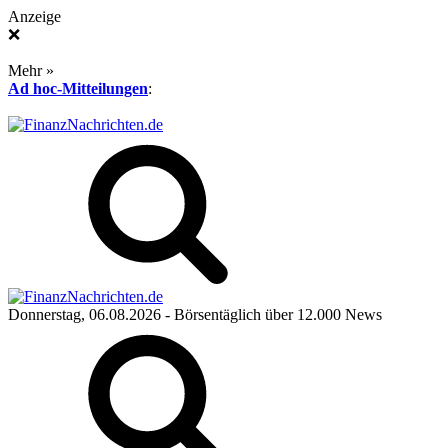
Anzeige
❌
Mehr »
Ad hoc-Mitteilungen
:
Donnerstag, 06.08.2026
- Börsentäglich über 12.000 News