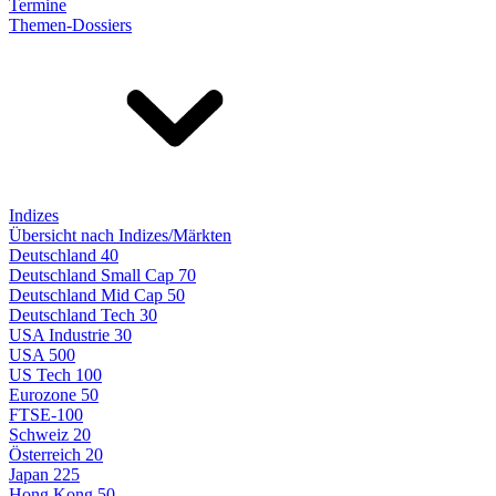
Termine
Themen-Dossiers
Indizes
Übersicht nach Indizes/Märkten
Deutschland 40
Deutschland Small Cap 70
Deutschland Mid Cap 50
Deutschland Tech 30
USA Industrie 30
USA 500
US Tech 100
Eurozone 50
FTSE-100
Schweiz 20
Österreich 20
Japan 225
Hong Kong 50