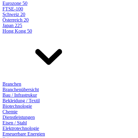
Eurozone 50
FTSE-100
Schweiz 20
Österreich 20
Japan 225
Hong Kong 50
Branchen
Branchenübersicht
Bau / Infrastrukur
Bekleidung / Textil
Biotechnologie
Chemie
Dienstleistungen
Eisen / Stahl
Elektrotechnologie
Erneuerbare Energien