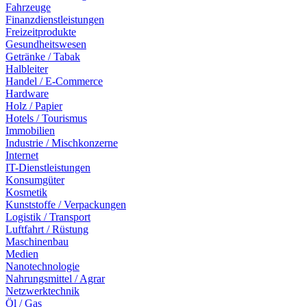
Fahrzeuge
Finanzdienstleistungen
Freizeitprodukte
Gesundheitswesen
Getränke / Tabak
Halbleiter
Handel / E-Commerce
Hardware
Holz / Papier
Hotels / Tourismus
Immobilien
Industrie / Mischkonzerne
Internet
IT-Dienstleistungen
Konsumgüter
Kosmetik
Kunststoffe / Verpackungen
Logistik / Transport
Luftfahrt / Rüstung
Maschinenbau
Medien
Nanotechnologie
Nahrungsmittel / Agrar
Netzwerktechnik
Öl / Gas