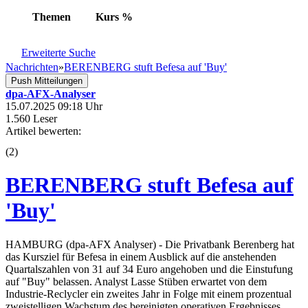
Themen
Kurs
%
Erweiterte Suche
Nachrichten
»
BERENBERG stuft Befesa auf 'Buy'
Push Mitteilungen
dpa-AFX-Analyser
15.07.2025 09:18 Uhr
1.560 Leser
Artikel bewerten:
(
2
)
BERENBERG stuft Befesa auf
'Buy'
HAMBURG (dpa-AFX Analyser) - Die Privatbank Berenberg hat
das Kursziel für Befesa in einem Ausblick auf die anstehenden
Quartalszahlen von 31 auf 34 Euro angehoben und die Einstufung
auf "Buy" belassen. Analyst Lasse Stüben erwartet von dem
Industrie-Reclycler ein zweites Jahr in Folge mit einem prozentual
zweistelligen Wachstum des bereinigten operativen Ergebnisses.