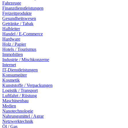
Fahrzeuge
Finanzdienstleistungen
Freizeitprodukte
Gesundheitswesen
Getränke / Tabak
Halbleiter
Handel / E-Commerce
Hardware
Holz / Papier
Hotels / Tourismus
Immobilien
Industrie / Mischkonzerne
Internet
IT-Dienstleistungen
Konsumgüter
Kosmetik
Kunststoffe / Verpackungen
Logistik / Transport
Luftfahrt / Rüstung
Maschinenbau
Medien
Nanotechnologie
Nahrungsmittel / Agrar
Netzwerktechnik
Öl / Gas