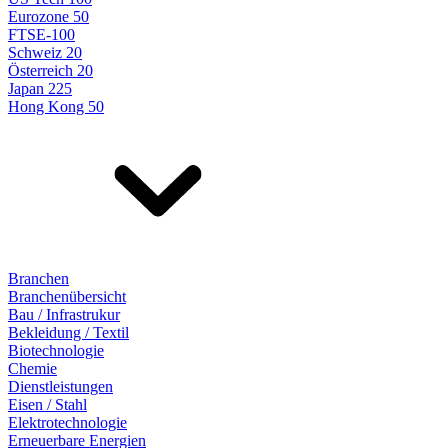
Eurozone 50
FTSE-100
Schweiz 20
Österreich 20
Japan 225
Hong Kong 50
Branchen
Branchenübersicht
Bau / Infrastrukur
Bekleidung / Textil
Biotechnologie
Chemie
Dienstleistungen
Eisen / Stahl
Elektrotechnologie
Erneuerbare Energien