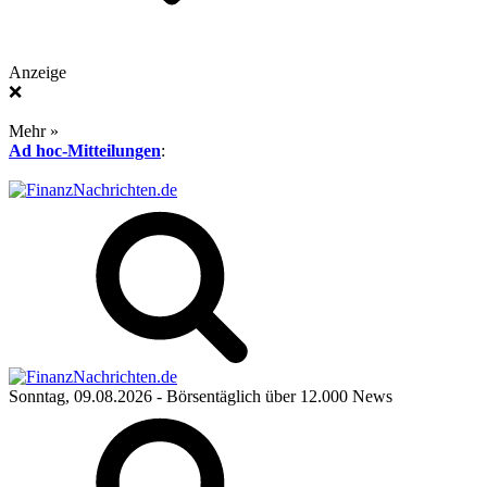
Anzeige
❌
Mehr »
Ad hoc-Mitteilungen
:
Sonntag, 09.08.2026
- Börsentäglich über 12.000 News