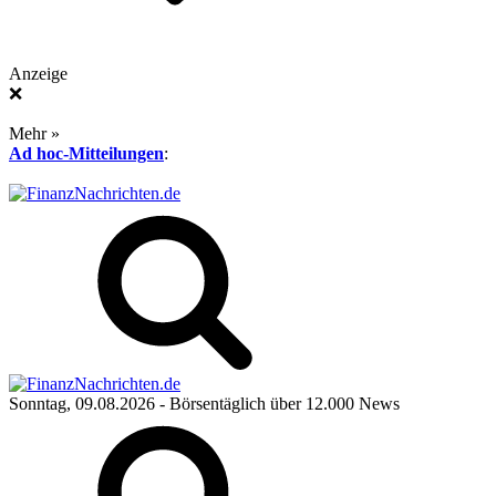
Anzeige
❌
Mehr »
Ad hoc-Mitteilungen
:
Sonntag, 09.08.2026
- Börsentäglich über 12.000 News