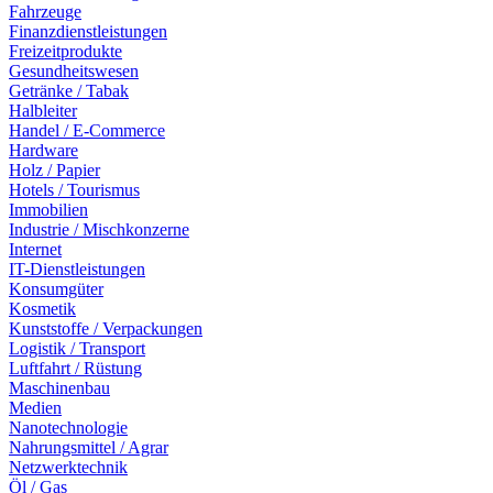
Fahrzeuge
Finanzdienstleistungen
Freizeitprodukte
Gesundheitswesen
Getränke / Tabak
Halbleiter
Handel / E-Commerce
Hardware
Holz / Papier
Hotels / Tourismus
Immobilien
Industrie / Mischkonzerne
Internet
IT-Dienstleistungen
Konsumgüter
Kosmetik
Kunststoffe / Verpackungen
Logistik / Transport
Luftfahrt / Rüstung
Maschinenbau
Medien
Nanotechnologie
Nahrungsmittel / Agrar
Netzwerktechnik
Öl / Gas