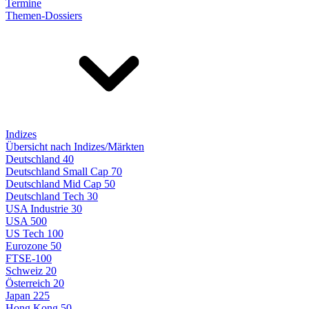
Termine
Themen-Dossiers
Indizes
Übersicht nach Indizes/Märkten
Deutschland 40
Deutschland Small Cap 70
Deutschland Mid Cap 50
Deutschland Tech 30
USA Industrie 30
USA 500
US Tech 100
Eurozone 50
FTSE-100
Schweiz 20
Österreich 20
Japan 225
Hong Kong 50