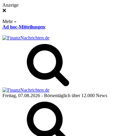
Anzeige
❌
Mehr »
Ad hoc-Mitteilungen
:
Freitag, 07.08.2026
- Börsentäglich über 12.000 News