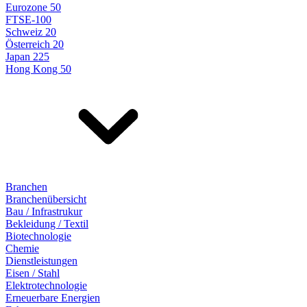
Eurozone 50
FTSE-100
Schweiz 20
Österreich 20
Japan 225
Hong Kong 50
Branchen
Branchenübersicht
Bau / Infrastrukur
Bekleidung / Textil
Biotechnologie
Chemie
Dienstleistungen
Eisen / Stahl
Elektrotechnologie
Erneuerbare Energien