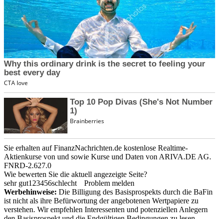
Sie erhalten auf FinanzNachrichten.de kostenlose Realtime-
Aktienkurse von
und
sowie Kurse und Daten von
ARIVA.DE AG
.
FNRD-2.627.0
Wie bewerten Sie die aktuell angezeigte Seite?
sehr gut
1
2
3
4
5
6
schlecht
Problem melden
Werbehinweise:
Die Billigung des Basisprospekts durch die BaFin
ist nicht als ihre Befürwortung der angebotenen Wertpapiere zu
verstehen. Wir empfehlen Interessenten und potenziellen Anlegern
den Basisprospekt und die Endgültigen Bedingungen zu lesen,