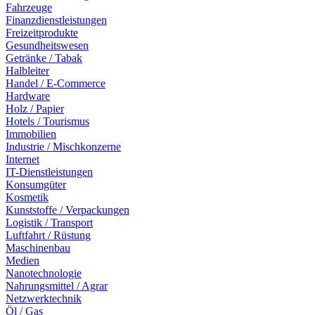
Fahrzeuge
Finanzdienstleistungen
Freizeitprodukte
Gesundheitswesen
Getränke / Tabak
Halbleiter
Handel / E-Commerce
Hardware
Holz / Papier
Hotels / Tourismus
Immobilien
Industrie / Mischkonzerne
Internet
IT-Dienstleistungen
Konsumgüter
Kosmetik
Kunststoffe / Verpackungen
Logistik / Transport
Luftfahrt / Rüstung
Maschinenbau
Medien
Nanotechnologie
Nahrungsmittel / Agrar
Netzwerktechnik
Öl / Gas