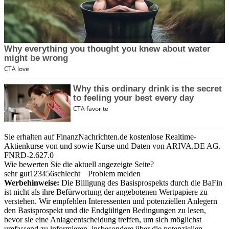
Sie erhalten auf FinanzNachrichten.de kostenlose Realtime-
Aktienkurse von
und
sowie Kurse und Daten von
ARIVA.DE AG
.
FNRD-2.627.0
Wie bewerten Sie die aktuell angezeigte Seite?
sehr gut
1
2
3
4
5
6
schlecht
Problem melden
Werbehinweise:
Die Billigung des Basisprospekts durch die BaFin
ist nicht als ihre Befürwortung der angebotenen Wertpapiere zu
verstehen. Wir empfehlen Interessenten und potenziellen Anlegern
den Basisprospekt und die Endgültigen Bedingungen zu lesen,
bevor sie eine Anlageentscheidung treffen, um sich möglichst
umfassend zu informieren, insbesondere über die potenziellen