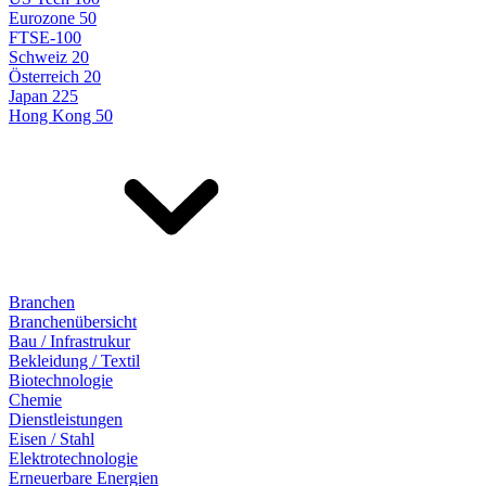
Eurozone 50
FTSE-100
Schweiz 20
Österreich 20
Japan 225
Hong Kong 50
Branchen
Branchenübersicht
Bau / Infrastrukur
Bekleidung / Textil
Biotechnologie
Chemie
Dienstleistungen
Eisen / Stahl
Elektrotechnologie
Erneuerbare Energien