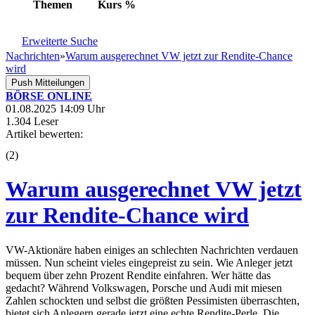
Themen
Kurs
%
Erweiterte Suche
Nachrichten
»
Warum ausgerechnet VW jetzt zur Rendite-Chance
wird
Push Mitteilungen
BÖRSE ONLINE
01.08.2025 14:09 Uhr
1.304 Leser
Artikel bewerten:
(
2
)
Warum ausgerechnet VW jetzt
zur Rendite-Chance wird
VW-Aktionäre haben einiges an schlechten Nachrichten verdauen
müssen. Nun scheint vieles eingepreist zu sein. Wie Anleger jetzt
bequem über zehn Prozent Rendite einfahren. Wer hätte das
gedacht? Während Volkswagen, Porsche und Audi mit miesen
Zahlen schockten und selbst die größten Pessimisten überraschten,
bietet sich Anlegern gerade jetzt eine echte Rendite-Perle. Die