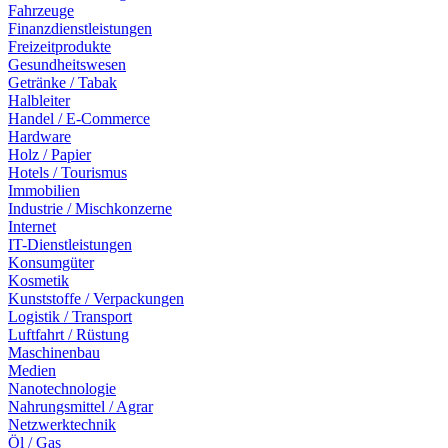
Fahrzeuge
Finanzdienstleistungen
Freizeitprodukte
Gesundheitswesen
Getränke / Tabak
Halbleiter
Handel / E-Commerce
Hardware
Holz / Papier
Hotels / Tourismus
Immobilien
Industrie / Mischkonzerne
Internet
IT-Dienstleistungen
Konsumgüter
Kosmetik
Kunststoffe / Verpackungen
Logistik / Transport
Luftfahrt / Rüstung
Maschinenbau
Medien
Nanotechnologie
Nahrungsmittel / Agrar
Netzwerktechnik
Öl / Gas