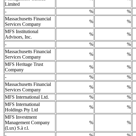
Limited
-
%
%
Massachusetts Financial
%
%
Services Company
MFS Institutional
%
%
Advisors, Inc.
-
%
%
Massachusetts Financial
%
%
Services Company
MFS Heritage Trust
%
%
Company
-
%
%
Massachusetts Financial
%
%
Services Company
MFS International Ltd.
%
%
MFS International
%
%
Holdings Pty Ltd
MFS Investment
Management Company
%
%
(Lux) S.à r.l.
-
%
%