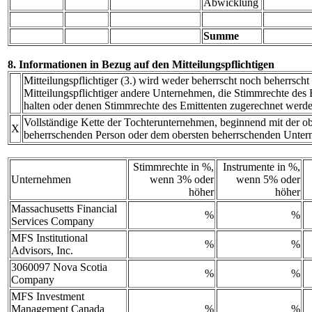
Abwicklung
Summe
8. Informationen in Bezug auf den Mitteilungspflichtigen
Mitteilungspflichtiger (3.) wird weder beherrscht noch beherrscht
Mitteilungspflichtiger andere Unternehmen, die Stimmrechte des E
halten oder denen Stimmrechte des Emittenten zugerechnet werde
Vollständige Kette der Tochterunternehmen, beginnend mit der ob
X
beherrschenden Person oder dem obersten beherrschenden Unte
Stimmrechte in %,
Instrumente in %,
Unternehmen
wenn 3% oder
wenn 5% oder
höher
höher
Massachusetts Financial
%
%
Services Company
MFS Institutional
%
%
Advisors, Inc.
3060097 Nova Scotia
%
%
Company
MFS Investment
Management Canada
%
%