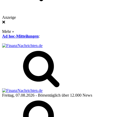
Anzeige
❌
Mehr »
Ad hoc-Mitteilungen
:
Freitag, 07.08.2026
- Börsentäglich über 12.000 News