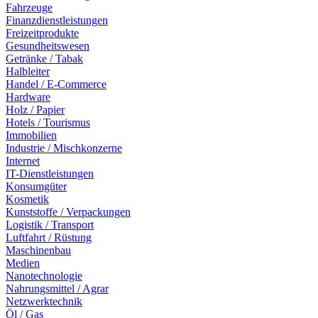
Fahrzeuge
Finanzdienstleistungen
Freizeitprodukte
Gesundheitswesen
Getränke / Tabak
Halbleiter
Handel / E-Commerce
Hardware
Holz / Papier
Hotels / Tourismus
Immobilien
Industrie / Mischkonzerne
Internet
IT-Dienstleistungen
Konsumgüter
Kosmetik
Kunststoffe / Verpackungen
Logistik / Transport
Luftfahrt / Rüstung
Maschinenbau
Medien
Nanotechnologie
Nahrungsmittel / Agrar
Netzwerktechnik
Öl / Gas