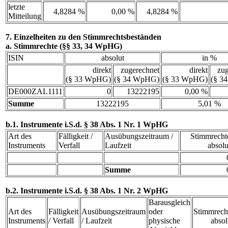
letzte
4,8284 %
0,00 %
4,8284 %
Mitteilung
7. Einzelheiten zu den Stimmrechtsbeständen
a. Stimmrechte (§§ 33, 34 WpHG)
ISIN
absolut
in %
direkt
zugerechnet
direkt
zug
(§ 33 WpHG)
(§ 34 WpHG)
(§ 33 WpHG)
(§ 3
DE000ZAL1111
0
13222195
0,00 %
Summe
13222195
5,01 %
b.1. Instrumente i.S.d. § 38 Abs. 1 Nr. 1 WpHG
Art des
Fälligkeit /
Ausübungszeitraum /
Stimmrecht
Instruments
Verfall
Laufzeit
absolu
Summe
b.2. Instrumente i.S.d. § 38 Abs. 1 Nr. 2 WpHG
Barausgleich
Art des
Fälligkeit
Ausübungszeitraum
oder
Stimmrech
Instruments
/ Verfall
/ Laufzeit
physische
absol