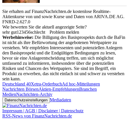
Sie erhalten auf FinanzNachrichten.de kostenlose Realtime-
Aktienkurse von
und
sowie Kurse und Daten von
ARIVA.DE AG
.
FNRD-2.627.0
Wie bewerten Sie die aktuell angezeigte Seite?
sehr gut
1
2
3
4
5
6
schlecht
Problem melden
Werbehinweise:
Die Billigung des Basisprospekts durch die BaFin
ist nicht als ihre Befürwortung der angebotenen Wertpapiere zu
verstehen. Wir empfehlen Interessenten und potenziellen Anlegern
den Basisprospekt und die Endgültigen Bedingungen zu lesen,
bevor sie eine Anlageentscheidung treffen, um sich möglichst
umfassend zu informieren, insbesondere über die potenziellen
Risiken und Chancen des Wertpapiers. Sie sind im Begriff, ein
Produkt zu erwerben, das nicht einfach ist und schwer zu verstehen
sein kann.
Deutschland 40
Xetra-Orderbuch
Ad hoc-Mitteilungen
Nachrichten Börsen
Aktien-Empfehlungen
Branchen
Medien
Nachrichten-Archiv
Mediadaten
Datenschutzeinstellungen
Impressum | AGB | Disclaimer | Datenschutz
RSS-News von FinanzNachrichten.de