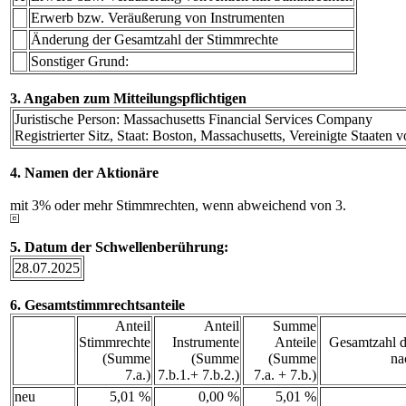
Erwerb bzw. Veräußerung von Instrumenten
Änderung der Gesamtzahl der Stimmrechte
Sonstiger Grund:
3. Angaben zum Mitteilungspflichtigen
Juristische Person: Massachusetts Financial Services Company
Registrierter Sitz, Staat: Boston, Massachusetts, Vereinigte Staaten
4. Namen der Aktionäre
mit 3% oder mehr Stimmrechten, wenn abweichend von 3.
5. Datum der Schwellenberührung:
28.07.2025
6. Gesamtstimmrechtsanteile
Anteil
Anteil
Summe
Stimmrechte
Instrumente
Anteile
Gesamtzahl d
(Summe
(Summe
(Summe
na
7.a.)
7.b.1.+ 7.b.2.)
7.a. + 7.b.)
neu
5,01 %
0,00 %
5,01 %