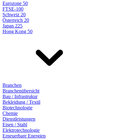
Eurozone 50
FTSE-100
Schweiz 20
Österreich 20
Japan 225
Hong Kong 50
Branchen
Branchenübersicht
Bau / Infrastrukur
Bekleidung / Textil
Biotechnologie
Chemie
Dienstleistungen
Eisen / Stahl
Elektrotechnologie
Erneuerbare Energien