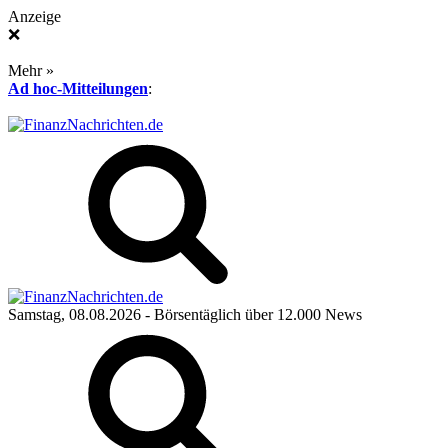
Anzeige
❌
Mehr »
Ad hoc-Mitteilungen
:
Samstag, 08.08.2026
- Börsentäglich über 12.000 News