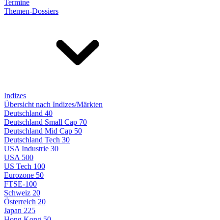
Termine
Themen-Dossiers
Indizes
Übersicht nach Indizes/Märkten
Deutschland 40
Deutschland Small Cap 70
Deutschland Mid Cap 50
Deutschland Tech 30
USA Industrie 30
USA 500
US Tech 100
Eurozone 50
FTSE-100
Schweiz 20
Österreich 20
Japan 225
Hong Kong 50