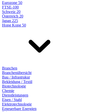
Eurozone 50
FTSE-100
Schweiz 20
Österreich 20
Japan 225
Hong Kong 50
Branchen
Branchenübersicht
Bau / Infrastrukur
Bekleidung / Textil
Biotechnologie
Chemie
Dienstleistungen
Eisen / Stahl
Elektrotechnologie
Erneuerbare Energien