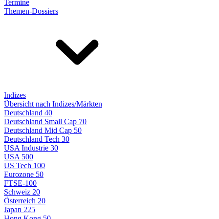
Termine
Themen-Dossiers
Indizes
Übersicht nach Indizes/Märkten
Deutschland 40
Deutschland Small Cap 70
Deutschland Mid Cap 50
Deutschland Tech 30
USA Industrie 30
USA 500
US Tech 100
Eurozone 50
FTSE-100
Schweiz 20
Österreich 20
Japan 225
Hong Kong 50