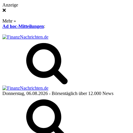
Anzeige
❌
Mehr »
Ad hoc-Mitteilungen
:
Donnerstag, 06.08.2026
- Börsentäglich über 12.000 News