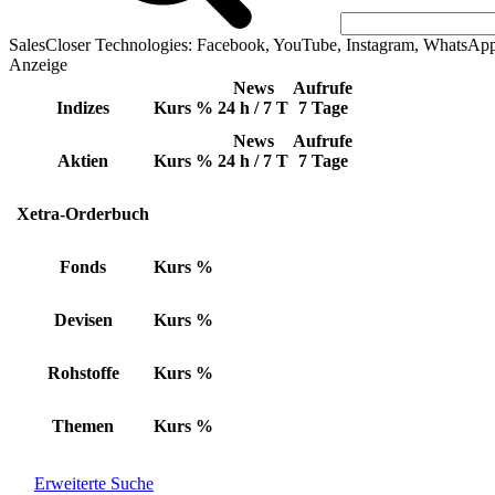
SalesCloser Technologies: Facebook, YouTube, Instagram, WhatsAp
Anzeige
News
Aufrufe
Indizes
Kurs
%
24 h / 7 T
7 Tage
News
Aufrufe
Aktien
Kurs
%
24 h / 7 T
7 Tage
Xetra-Orderbuch
Fonds
Kurs
%
Devisen
Kurs
%
Rohstoffe
Kurs
%
Themen
Kurs
%
Erweiterte Suche