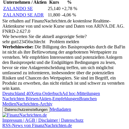
Unternehmen / Aktien
Kurs
%
ZALANDO SE
25,140
+2,78 %
ZALANDO SE ADR
11,800
-4,06 %
Sie erhalten auf FinanzNachrichten.de kostenlose Realtime-
Aktienkurse von
und
sowie Kurse und Daten von
ARIVA.DE AG
.
FNRD-2.627.0
Wie bewerten Sie die aktuell angezeigte Seite?
sehr gut
1
2
3
4
5
6
schlecht
Problem melden
Werbehinweise:
Die Billigung des Basisprospekts durch die BaFin
ist nicht als ihre Befürwortung der angebotenen Wertpapiere zu
verstehen. Wir empfehlen Interessenten und potenziellen Anlegern
den Basisprospekt und die Endgültigen Bedingungen zu lesen,
bevor sie eine Anlageentscheidung treffen, um sich möglichst
umfassend zu informieren, insbesondere über die potenziellen
Risiken und Chancen des Wertpapiers. Sie sind im Begriff, ein
Produkt zu erwerben, das nicht einfach ist und schwer zu verstehen
sein kann.
Deutschland 40
Xetra-Orderbuch
Ad hoc-Mitteilungen
Nachrichten Börsen
Aktien-Empfehlungen
Branchen
Medien
Nachrichten-Archiv
Mediadaten
Datenschutzeinstellungen
Impressum | AGB | Disclaimer | Datenschutz
RSS-News von FinanzNachrichten.de