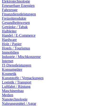
Elektrotechnologie
Erneuerbare Energien
Fahrzeuge
Finanzdienstleistungen
Freizeitprodukte
Gesundheitswesen
Getränke / Tabak
Halbleiter
Handel / E-Commerce
Hardware
Holz / Papier
Hotels / Tourismus
Immobilien
Industrie / Mischkonzerne
Internet
IT-Dienstleistungen
Konsumgüter
Kosmetik
Kunststoffe / Verpackungen
Logistik / Transport
Luftfahrt / Rüstung
Maschinenbau
Medien
Nanotechnologie
Nahrungsmittel / Agrar