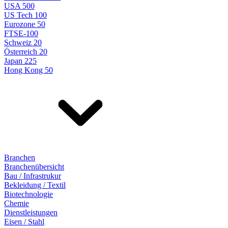
USA 500
US Tech 100
Eurozone 50
FTSE-100
Schweiz 20
Österreich 20
Japan 225
Hong Kong 50
Branchen
Branchenübersicht
Bau / Infrastrukur
Bekleidung / Textil
Biotechnologie
Chemie
Dienstleistungen
Eisen / Stahl