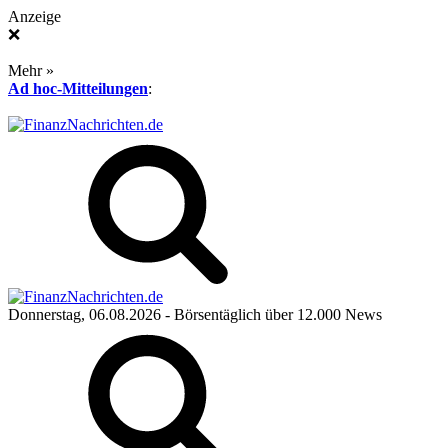
Anzeige
❌
Mehr »
Ad hoc-Mitteilungen
:
Donnerstag, 06.08.2026
- Börsentäglich über 12.000 News