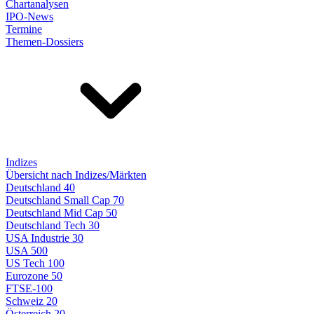
Chartanalysen
IPO-News
Termine
Themen-Dossiers
Indizes
Übersicht nach Indizes/Märkten
Deutschland 40
Deutschland Small Cap 70
Deutschland Mid Cap 50
Deutschland Tech 30
USA Industrie 30
USA 500
US Tech 100
Eurozone 50
FTSE-100
Schweiz 20
Österreich 20