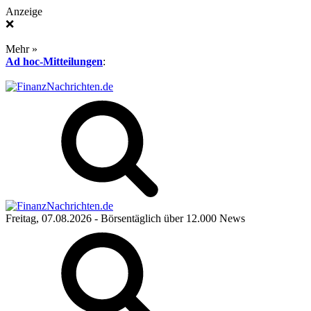
Anzeige
❌
Mehr »
Ad hoc-Mitteilungen
:
Freitag, 07.08.2026
- Börsentäglich über 12.000 News