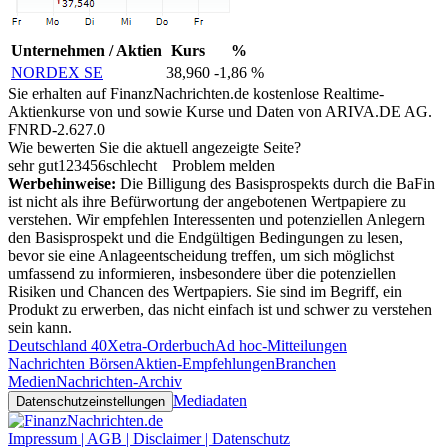
Unternehmen / Aktien
Kurs
%
NORDEX SE
38,960
-1,86 %
Sie erhalten auf FinanzNachrichten.de kostenlose Realtime-
Aktienkurse von
und
sowie Kurse und Daten von
ARIVA.DE AG
.
FNRD-2.627.0
Wie bewerten Sie die aktuell angezeigte Seite?
sehr gut
1
2
3
4
5
6
schlecht
Problem melden
Werbehinweise:
Die Billigung des Basisprospekts durch die BaFin
ist nicht als ihre Befürwortung der angebotenen Wertpapiere zu
verstehen. Wir empfehlen Interessenten und potenziellen Anlegern
den Basisprospekt und die Endgültigen Bedingungen zu lesen,
bevor sie eine Anlageentscheidung treffen, um sich möglichst
umfassend zu informieren, insbesondere über die potenziellen
Risiken und Chancen des Wertpapiers. Sie sind im Begriff, ein
Produkt zu erwerben, das nicht einfach ist und schwer zu verstehen
sein kann.
Deutschland 40
Xetra-Orderbuch
Ad hoc-Mitteilungen
Nachrichten Börsen
Aktien-Empfehlungen
Branchen
Medien
Nachrichten-Archiv
Mediadaten
Datenschutzeinstellungen
Impressum | AGB | Disclaimer | Datenschutz