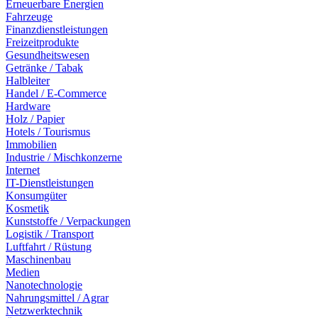
Erneuerbare Energien
Fahrzeuge
Finanzdienstleistungen
Freizeitprodukte
Gesundheitswesen
Getränke / Tabak
Halbleiter
Handel / E-Commerce
Hardware
Holz / Papier
Hotels / Tourismus
Immobilien
Industrie / Mischkonzerne
Internet
IT-Dienstleistungen
Konsumgüter
Kosmetik
Kunststoffe / Verpackungen
Logistik / Transport
Luftfahrt / Rüstung
Maschinenbau
Medien
Nanotechnologie
Nahrungsmittel / Agrar
Netzwerktechnik