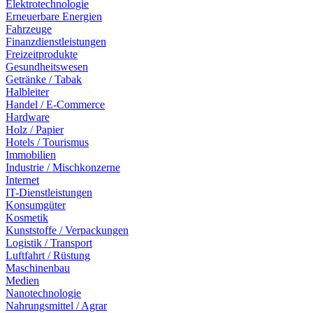
Elektrotechnologie
Erneuerbare Energien
Fahrzeuge
Finanzdienstleistungen
Freizeitprodukte
Gesundheitswesen
Getränke / Tabak
Halbleiter
Handel / E-Commerce
Hardware
Holz / Papier
Hotels / Tourismus
Immobilien
Industrie / Mischkonzerne
Internet
IT-Dienstleistungen
Konsumgüter
Kosmetik
Kunststoffe / Verpackungen
Logistik / Transport
Luftfahrt / Rüstung
Maschinenbau
Medien
Nanotechnologie
Nahrungsmittel / Agrar