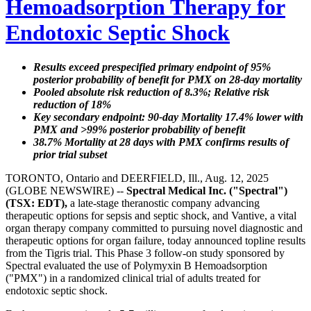
Hemoadsorption Therapy for
Endotoxic Septic Shock
Results exceed prespecified primary endpoint of 95%
posterior probability of benefit for PMX on 28-day mortality
Pooled absolute risk reduction of 8.3%; Relative risk
reduction of 18%
Key secondary endpoint: 90-day Mortality 17.4% lower with
PMX and >99% posterior probability of benefit
38.7% Mortality at 28 days with PMX confirms results of
prior trial subset
TORONTO, Ontario and DEERFIELD, Ill., Aug. 12, 2025
(GLOBE NEWSWIRE) --
Spectral Medical Inc. ("Spectral")
(TSX: EDT),
a late-stage theranostic company advancing
therapeutic options for sepsis and septic shock, and Vantive, a vital
organ therapy company committed to pursuing novel diagnostic and
therapeutic options for organ failure, today announced topline results
from the Tigris trial. This Phase 3 follow-on study sponsored by
Spectral evaluated the use of Polymyxin B Hemoadsorption
("PMX") in a randomized clinical trial of adults treated for
endotoxic septic shock.