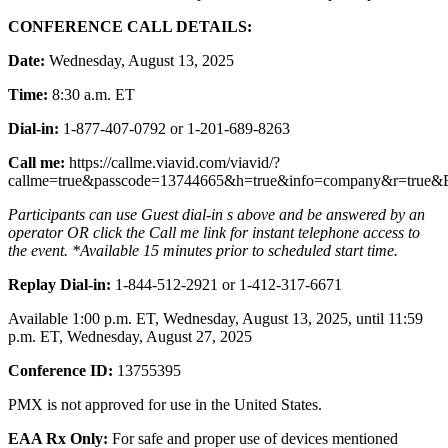
CONFERENCE CALL DETAILS:
Date:
Wednesday, August 13, 2025
Time:
8:30 a.m. ET
Dial-in:
1-877-407-0792 or 1-201-689-8263
Call me
:
https://callme.viavid.com/viavid/?
callme=true&passcode=13744665&h=true&info=company&r=true&
Participants can use Guest dial-in s above and be answered by an
operator OR click the Call me link for instant telephone access to
the event. *Available 15 minutes prior to scheduled start time.
Replay Dial-in:
1-844-512-2921 or 1-412-317-6671
Available 1:00 p.m. ET, Wednesday, August 13, 2025, until 11:59
p.m. ET, Wednesday, August 27, 2025
Conference ID:
13755395
PMX is not approved for use in the United States.
EAA Rx Only:
For safe and proper use of devices mentioned