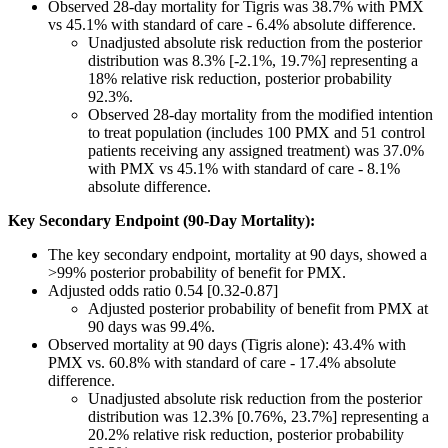
Observed 28-day mortality for Tigris was 38.7% with PMX
vs 45.1% with standard of care - 6.4% absolute difference.
Unadjusted absolute risk reduction from the posterior
distribution was 8.3% [-2.1%, 19.7%] representing a
18% relative risk reduction, posterior probability
92.3%.
Observed 28-day mortality from the modified intention
to treat population (includes 100 PMX and 51 control
patients receiving any assigned treatment) was 37.0%
with PMX vs 45.1% with standard of care - 8.1%
absolute difference.
Key Secondary Endpoint (90-Day Mortality):
The key secondary endpoint, mortality at 90 days, showed a
>99% posterior probability of benefit for PMX.
Adjusted odds ratio 0.54 [0.32-0.87]
Adjusted posterior probability of benefit from PMX at
90 days was 99.4%.
Observed mortality at 90 days (Tigris alone): 43.4% with
PMX vs. 60.8% with standard of care - 17.4% absolute
difference.
Unadjusted absolute risk reduction from the posterior
distribution was 12.3% [0.76%, 23.7%] representing a
20.2% relative risk reduction, posterior probability