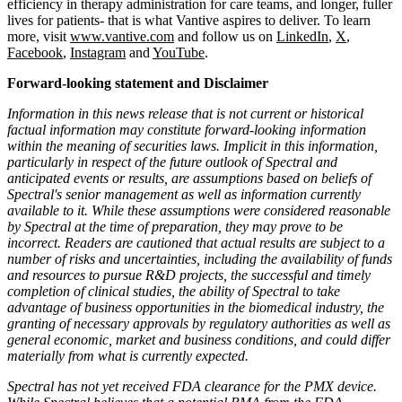
efficiency in therapy administration for care teams, and longer, fuller
lives for patients- that is what Vantive aspires to deliver. To learn
more, visit
www.vantive.com
and follow us on
LinkedIn
,
X
,
Facebook
,
Instagram
and
YouTube
.
Forward-looking statement and Disclaimer
Information in this news release that is not current or historical
factual information may constitute forward-looking information
within the meaning of securities laws. Implicit in this information,
particularly in respect of the future outlook of Spectral and
anticipated events or results, are assumptions based on beliefs of
Spectral's senior management as well as information currently
available to it. While these assumptions were considered reasonable
by Spectral at the time of preparation, they may prove to be
incorrect. Readers are cautioned that actual results are subject to a
number of risks and uncertainties, including the availability of funds
and resources to pursue R&D projects, the successful and timely
completion of clinical studies, the ability of Spectral to take
advantage of business opportunities in the biomedical industry, the
granting of necessary approvals by regulatory authorities as well as
general economic, market and business conditions, and could differ
materially from what is currently expected.
Spectral has not yet received FDA clearance for the PMX device.