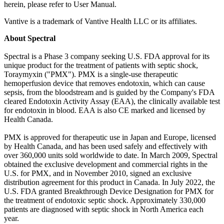
herein, please refer to User Manual.
Vantive is a trademark of Vantive Health LLC or its affiliates.
About Spectral
Spectral is a Phase 3 company seeking U.S. FDA approval for its
unique product for the treatment of patients with septic shock,
Toraymyxin ("PMX"). PMX is a single-use therapeutic
hemoperfusion device that removes endotoxin, which can cause
sepsis, from the bloodstream and is guided by the Company's FDA
cleared Endotoxin Activity Assay (EAA), the clinically available test
for endotoxin in blood. EAA is also CE marked and licensed by
Health Canada.
PMX is approved for therapeutic use in Japan and Europe, licensed
by Health Canada, and has been used safely and effectively with
over 360,000 units sold worldwide to date. In March 2009, Spectral
obtained the exclusive development and commercial rights in the
U.S. for PMX, and in November 2010, signed an exclusive
distribution agreement for this product in Canada. In July 2022, the
U.S. FDA granted Breakthrough Device Designation for PMX for
the treatment of endotoxic septic shock. Approximately 330,000
patients are diagnosed with septic shock in North America each
year.