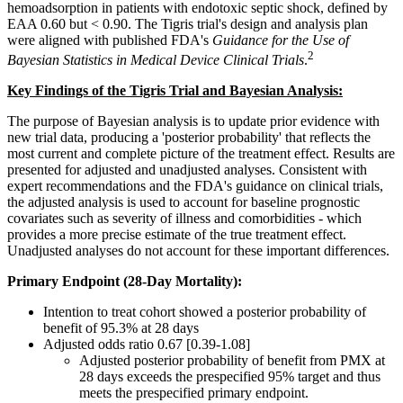
hemoadsorption in patients with endotoxic septic shock, defined by
EAA 0.60 but < 0.90. The Tigris trial's design and analysis plan
were aligned with published FDA's
Guidance for the Use of
2
Bayesian Statistics in Medical Device Clinical Trials
.
Key Findings of the Tigris
Trial and Bayesian Analysis:
The purpose of Bayesian analysis is to update prior evidence with
new trial data, producing a 'posterior probability' that reflects the
most current and complete picture of the treatment effect. Results are
presented for adjusted and unadjusted analyses. Consistent with
expert recommendations and the FDA's guidance on clinical trials,
the adjusted analysis is used to account for baseline prognostic
covariates such as severity of illness and comorbidities - which
provides a more precise estimate of the true treatment effect.
Unadjusted analyses do not account for these important differences.
Primary Endpoint (28-Day Mortality):
Intention to treat cohort showed a posterior probability of
benefit of 95.3% at 28 days
Adjusted odds ratio 0.67 [0.39-1.08]
Adjusted posterior probability of benefit from PMX at
28 days exceeds the prespecified 95% target and thus
meets the prespecified primary endpoint.