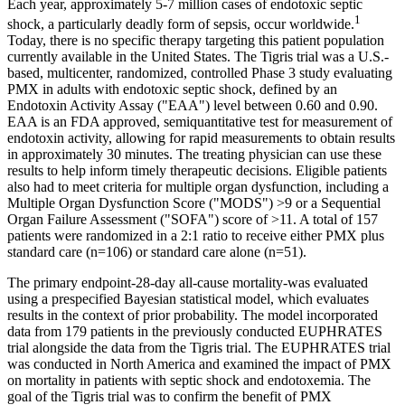
Each year, approximately 5-7 million cases of endotoxic septic
1
shock, a particularly deadly form of sepsis, occur worldwide.
Today, there is no specific therapy targeting this patient population
currently available in the United States. The Tigris trial was a U.S.-
based, multicenter, randomized, controlled Phase 3 study evaluating
PMX in adults with endotoxic septic shock, defined by an
Endotoxin Activity Assay ("EAA") level between 0.60 and 0.90.
EAA is an FDA approved, semiquantitative test for measurement of
endotoxin activity, allowing for rapid measurements to obtain results
in approximately 30 minutes. The treating physician can use these
results to help inform timely therapeutic decisions. Eligible patients
also had to meet criteria for multiple organ dysfunction, including a
Multiple Organ Dysfunction Score ("MODS") >9 or a Sequential
Organ Failure Assessment ("SOFA") score of >11. A total of 157
patients were randomized in a 2:1 ratio to receive either PMX plus
standard care (n=106) or standard care alone (n=51).
The primary endpoint-28-day all-cause mortality-was evaluated
using a prespecified Bayesian statistical model, which evaluates
results in the context of prior probability. The model incorporated
data from 179 patients in the previously conducted EUPHRATES
trial alongside the data from the Tigris trial. The EUPHRATES trial
was conducted in North America and examined the impact of PMX
on mortality in patients with septic shock and endotoxemia. The
goal of the Tigris trial was to confirm the benefit of PMX