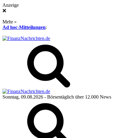
Anzeige
❌
Mehr »
Ad hoc-Mitteilungen
:
Sonntag, 09.08.2026
- Börsentäglich über 12.000 News