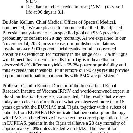
98.3%.
Resultant number needed to treat ("NNT") to save 1
life at 90 days is 8.1.
Dr. John Kellum, Chief Medical Officer of Spectral Medical,
commented, "We are pleased to announce that the fully adjusted
Bayesian analysis met our prespecified goal of >95% posterior
probability of benefit for 28-day mortality. As we explained in our
November 14, 2023 press release, our published simulations
involving over 2,000 potential trial results found an observed
absolute risk reduction for mortality in the range of 6 - 7% in Tigris
would meet this bar. Final results from Tigris indicate that our
observed 6.4% difference yields a 95.3% posterior probability and
thus exceeds this threshold. Furthermore our 90 days results provide
important confirmation that benefits with PMX are persistent."
Professor Claudio Ronco, Director of the International Renal
Research Institute of Vicenza IRRIV and world-renowned expert in
blood purification for sepsis, commented, "The results that we see
today are a clear confirmation of what we observed more than 16
years ago with the EUPHAS trial. Tigris, together with a subset of
patients from EUPHRATES indicate that hemoadsorption therapy
with PMX can be effective if we select the correct population. Like
in EUPHAS, patients in the Tigris trial have a 28-day mortality of
approximately 50% unless treated with PMX. The benefit for