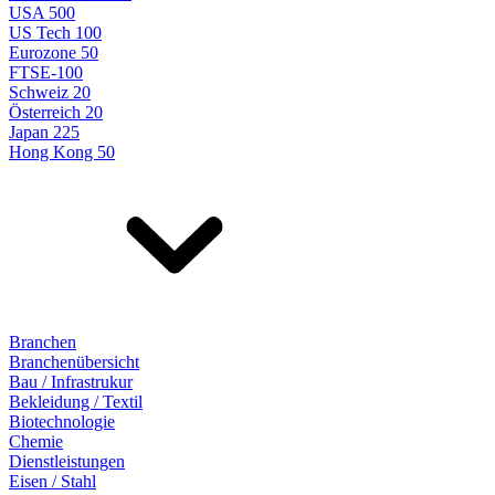
USA 500
US Tech 100
Eurozone 50
FTSE-100
Schweiz 20
Österreich 20
Japan 225
Hong Kong 50
Branchen
Branchenübersicht
Bau / Infrastrukur
Bekleidung / Textil
Biotechnologie
Chemie
Dienstleistungen
Eisen / Stahl