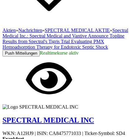
Aktien
»
Nachrichten
»
SPECTRAL MEDICAL AKTIE
»
Spectral
Medical Inc.: Spectral Medical and Vantive Announce Topline
Results from Spectral's Tigris Trial Evaluating PMX
Hemoadsorption Therapy for Endotoxic Septic Shock
Realtimekurse aktiv
Push Mitteilungen
SPECTRAL MEDICAL INC
WKN: A12HJ9
|
ISIN: CA8475771033
|
Ticker-Symbol: SD4
Frankfurt