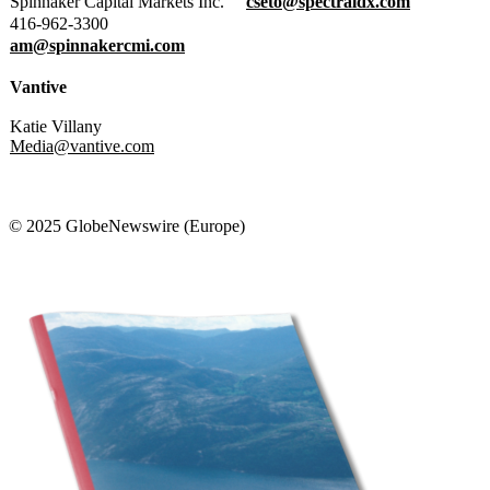
Spinnaker Capital Markets Inc.
cseto@spectraldx.com
416-962-3300
am@spinnakercmi.com
Vantive
Katie Villany
Media@vantive.com
© 2025 GlobeNewswire (Europe)