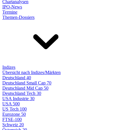
Chartanalysen
IPO-News
Termine
Themen-Dossiers
Indizes
Übersicht nach Indizes/Märkten
Deutschland 40
Deutschland Small Cap 70
Deutschland Mid Cap 50
Deutschland Tech 30
USA Industrie 30
USA 500
US Tech 100
Eurozone 50
FTSE-100
Schweiz 20
Österreich 20