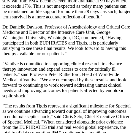
survival from PMX becomes even more dramatic at 90 days where
it exceeds 17%. This is not unexpected as today many patients can
be maintained on life support for more than 28 days - as such, longer
term survival is a more accurate reflection of benefit."
Dr. Danielle Davison, Professor of Anesthesiology and Critical Care
Medicine and Director of the Intensive Care Unit, George
Washington University, Washington, DC, commented, "Having
participated in both EUPHRATES and Tigris, it is particularly
satisfying to see these final results. We look forward to having this
therapy available for our patients."
"Vantive is committed to supporting clinical research to advance
therapy innovation and expand access to care for critically ill
patients," said Professor Peter Rutherford, Head of Worldwide
Medical at Vantive. "We are encouraged by these results, and look
forward to continuing to work toward addressing unmet clinical
needs and improving outcomes for patients affected by endotoxic
septic shock."
"The results from Tigris represent a significant milestone for Spectral
as we continue advancing toward our goal of improving outcomes
in endotoxic septic shock," said Chris Seto, Chief Executive Officer
of Spectral Medical. "When considered alongside prior evidence
from the EUPHRATES trial and real-world global experience, the
totality of data supporting PMX continues to strengthen.