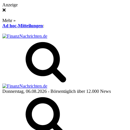
Anzeige
❌
Mehr »
Ad hoc-Mitteilungen
:
Donnerstag, 06.08.2026
- Börsentäglich über 12.000 News