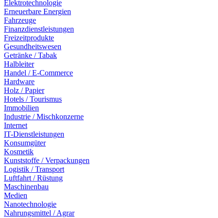
Elektrotechnologie
Erneuerbare Energien
Fahrzeuge
Finanzdienstleistungen
Freizeitprodukte
Gesundheitswesen
Getränke / Tabak
Halbleiter
Handel / E-Commerce
Hardware
Holz / Papier
Hotels / Tourismus
Immobilien
Industrie / Mischkonzerne
Internet
IT-Dienstleistungen
Konsumgüter
Kosmetik
Kunststoffe / Verpackungen
Logistik / Transport
Luftfahrt / Rüstung
Maschinenbau
Medien
Nanotechnologie
Nahrungsmittel / Agrar