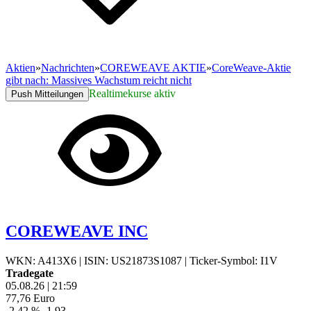
Aktien
»
Nachrichten
»
COREWEAVE AKTIE
»
CoreWeave-Aktie
gibt nach: Massives Wachstum reicht nicht
Realtimekurse aktiv
Push Mitteilungen
COREWEAVE INC
WKN: A413X6
|
ISIN: US21873S1087
|
Ticker-Symbol: I1V
Tradegate
05.08.26
|
21:59
77,76
Euro
-2,42 %
-1,93