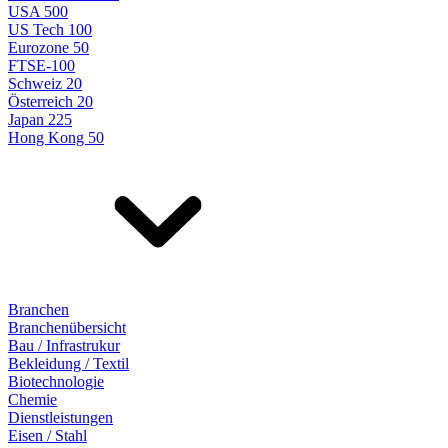
USA 500
US Tech 100
Eurozone 50
FTSE-100
Schweiz 20
Österreich 20
Japan 225
Hong Kong 50
Branchen
Branchenübersicht
Bau / Infrastrukur
Bekleidung / Textil
Biotechnologie
Chemie
Dienstleistungen
Eisen / Stahl