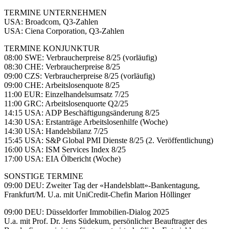
TERMINE UNTERNEHMEN
USA: Broadcom, Q3-Zahlen
USA: Ciena Corporation, Q3-Zahlen
TERMINE KONJUNKTUR
08:00 SWE: Verbraucherpreise 8/25 (vorläufig)
08:30 CHE: Verbraucherpreise 8/25
09:00 CZS: Verbraucherpreise 8/25 (vorläufig)
09:00 CHE: Arbeitslosenquote 8/25
11:00 EUR: Einzelhandelsumsatz 7/25
11:00 GRC: Arbeitslosenquorte Q2/25
14:15 USA: ADP Beschäftigungsänderung 8/25
14:30 USA: Erstanträge Arbeitslosenhilfe (Woche)
14:30 USA: Handelsbilanz 7/25
15:45 USA: S&P Global PMI Dienste 8/25 (2. Veröffentlichung)
16:00 USA: ISM Services Index 8/25
17:00 USA: EIA Ölbericht (Woche)
SONSTIGE TERMINE
09:00 DEU: Zweiter Tag der «Handelsblatt»-Bankentagung,
Frankfurt/M. U.a. mit UniCredit-Chefin Marion Höllinger
09:00 DEU: Düsseldorfer Immobilien-Dialog 2025
U.a. mit Prof. Dr. Jens Südekum, persönlicher Beauftragter des