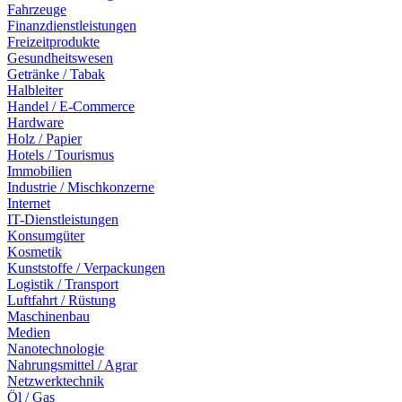
Fahrzeuge
Finanzdienstleistungen
Freizeitprodukte
Gesundheitswesen
Getränke / Tabak
Halbleiter
Handel / E-Commerce
Hardware
Holz / Papier
Hotels / Tourismus
Immobilien
Industrie / Mischkonzerne
Internet
IT-Dienstleistungen
Konsumgüter
Kosmetik
Kunststoffe / Verpackungen
Logistik / Transport
Luftfahrt / Rüstung
Maschinenbau
Medien
Nanotechnologie
Nahrungsmittel / Agrar
Netzwerktechnik
Öl / Gas