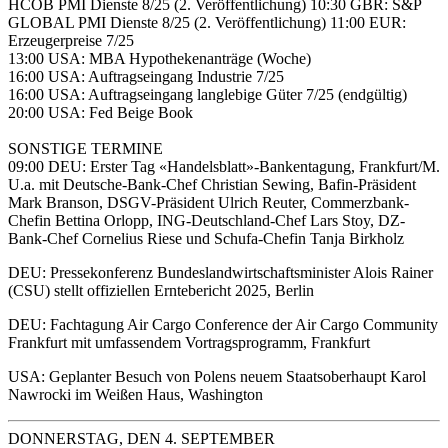
HCOB PMI Dienste 8/25 (2. Veröffentlichung) 10:30 GBR: S&P
GLOBAL PMI Dienste 8/25 (2. Veröffentlichung) 11:00 EUR:
Erzeugerpreise 7/25
13:00 USA: MBA Hypothekenanträge (Woche)
16:00 USA: Auftragseingang Industrie 7/25
16:00 USA: Auftragseingang langlebige Güter 7/25 (endgültig)
20:00 USA: Fed Beige Book
SONSTIGE TERMINE
09:00 DEU: Erster Tag «Handelsblatt»-Bankentagung, Frankfurt/M.
U.a. mit Deutsche-Bank-Chef Christian Sewing, Bafin-Präsident
Mark Branson, DSGV-Präsident Ulrich Reuter, Commerzbank-
Chefin Bettina Orlopp, ING-Deutschland-Chef Lars Stoy, DZ-
Bank-Chef Cornelius Riese und Schufa-Chefin Tanja Birkholz
DEU: Pressekonferenz Bundeslandwirtschaftsminister Alois Rainer
(CSU) stellt offiziellen Erntebericht 2025, Berlin
DEU: Fachtagung Air Cargo Conference der Air Cargo Community
Frankfurt mit umfassendem Vortragsprogramm, Frankfurt
USA: Geplanter Besuch von Polens neuem Staatsoberhaupt Karol
Nawrocki im Weißen Haus, Washington
DONNERSTAG, DEN 4. SEPTEMBER