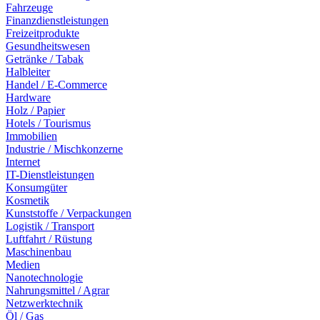
Fahrzeuge
Finanzdienstleistungen
Freizeitprodukte
Gesundheitswesen
Getränke / Tabak
Halbleiter
Handel / E-Commerce
Hardware
Holz / Papier
Hotels / Tourismus
Immobilien
Industrie / Mischkonzerne
Internet
IT-Dienstleistungen
Konsumgüter
Kosmetik
Kunststoffe / Verpackungen
Logistik / Transport
Luftfahrt / Rüstung
Maschinenbau
Medien
Nanotechnologie
Nahrungsmittel / Agrar
Netzwerktechnik
Öl / Gas