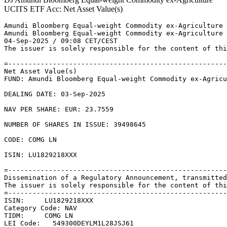
UCITS ETF Acc: Net Asset Value(s)
Amundi Bloomberg Equal-weight Commodity ex-Agriculture 
Amundi Bloomberg Equal-weight Commodity ex-Agriculture 
04-Sep-2025 / 09:08 CET/CEST 

The issuer is solely responsible for the content of thi
=------------------------------------------------------
Net Asset Value(s) 

FUND: Amundi Bloomberg Equal-weight Commodity ex-Agricu
DEALING DATE: 03-Sep-2025 

NAV PER SHARE: EUR: 23.7559 

NUMBER OF SHARES IN ISSUE: 39498645 

CODE: COMG LN 

ISIN: LU1829218XXX 

=------------------------------------------------------
Dissemination of a Regulatory Announcement, transmitted
The issuer is solely responsible for the content of thi
=------------------------------------------------------
ISIN:     LU1829218XXX 

Category Code: NAV 

TIDM:     COMG LN 

LEI Code:   549300DEYLM1L28JSJ61 
