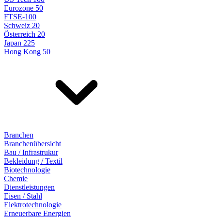
Eurozone 50
FTSE-100
Schweiz 20
Österreich 20
Japan 225
Hong Kong 50
Branchen
Branchenübersicht
Bau / Infrastrukur
Bekleidung / Textil
Biotechnologie
Chemie
Dienstleistungen
Eisen / Stahl
Elektrotechnologie
Erneuerbare Energien