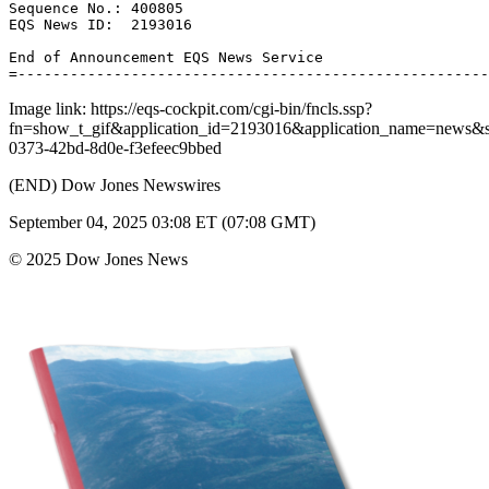
Sequence No.: 400805 

EQS News ID:  2193016 

End of Announcement EQS News Service 

Image link: https://eqs-cockpit.com/cgi-bin/fncls.ssp?
fn=show_t_gif&application_id=2193016&application_name=news
0373-42bd-8d0e-f3efeec9bbed
(END) Dow Jones Newswires
September 04, 2025 03:08 ET (07:08 GMT)
© 2025 Dow Jones News