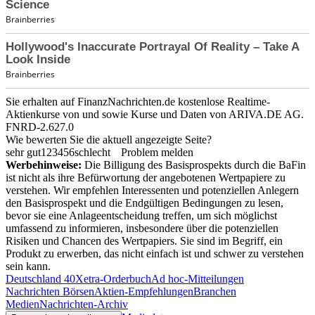
Sie erhalten auf FinanzNachrichten.de kostenlose Realtime-
Aktienkurse von
und
sowie Kurse und Daten von
ARIVA.DE AG
.
FNRD-2.627.0
Wie bewerten Sie die aktuell angezeigte Seite?
sehr gut
1
2
3
4
5
6
schlecht
Problem melden
Werbehinweise:
Die Billigung des Basisprospekts durch die BaFin
ist nicht als ihre Befürwortung der angebotenen Wertpapiere zu
verstehen. Wir empfehlen Interessenten und potenziellen Anlegern
den Basisprospekt und die Endgültigen Bedingungen zu lesen,
bevor sie eine Anlageentscheidung treffen, um sich möglichst
umfassend zu informieren, insbesondere über die potenziellen
Risiken und Chancen des Wertpapiers. Sie sind im Begriff, ein
Produkt zu erwerben, das nicht einfach ist und schwer zu verstehen
sein kann.
Deutschland 40
Xetra-Orderbuch
Ad hoc-Mitteilungen
Nachrichten Börsen
Aktien-Empfehlungen
Branchen
Medien
Nachrichten-Archiv