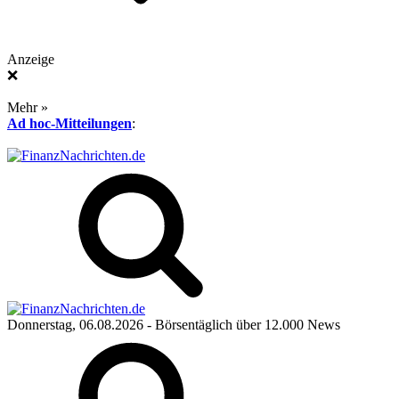
Anzeige
❌
Mehr »
Ad hoc-Mitteilungen
:
Donnerstag, 06.08.2026
- Börsentäglich über 12.000 News